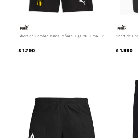
Short de Hombre Puma Peñarol Liga 26 Puma - Negro
Short de Ho
1.790
1.990
$
$