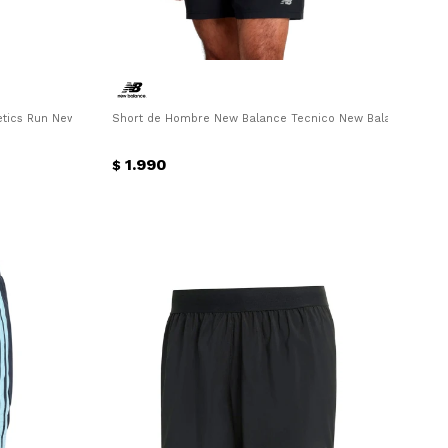
tics Run New Balance - Negro
Short de Hombre New Balance Tecnico New Balance - Neg
1.990
$