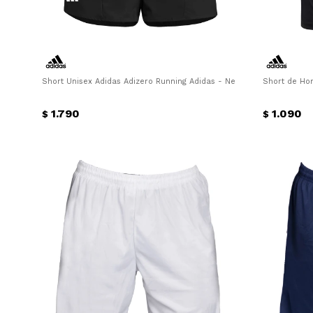
Short Unisex Adidas Adizero Running Adidas - Negro
Short de Hom
1.790
1.090
$
$