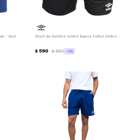
as - Azul
Short de Hombre Umbro Basico Futbol Umbro - Negro
590
650
$
$
9