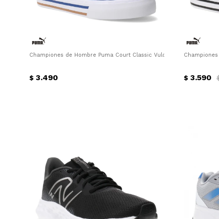
Championes de Hombre Puma Court Classic Vulc Puma - Azul Real -
Championes 
3.490
3.590
$
$