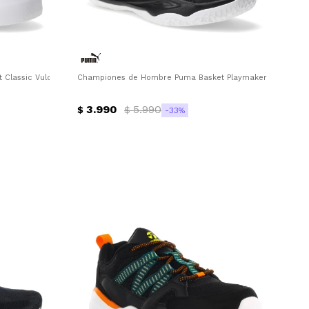
Classic Vulc Mid FS Puma - Blanco - Negro
Championes de Hombre Puma Basket Playmaker Puma - Neg
3.990
5.990
$
$
33