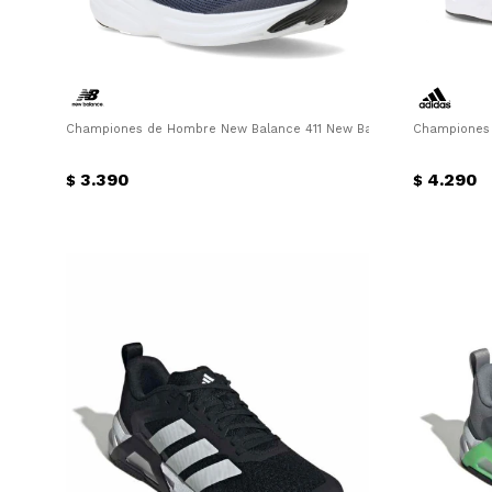
Championes de Hombre New Balance 411 New Balance - Azul
Championes 
3.390
4.290
$
$