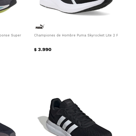
onse Super M Adidas - Gris Topo - Verde Mente - Blanco
Championes de Hombre Puma Skyrocket Lite 2 Puma - Negr
3.990
$