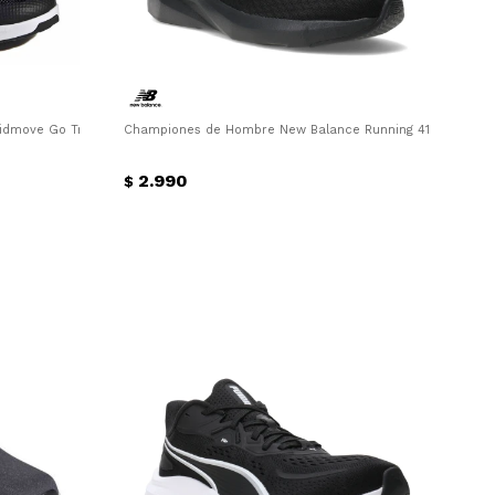
dmove Go Trainer M Adidas - Negro - Blanco
Championes de Hombre New Balance Running 413 New Bal
2.990
$