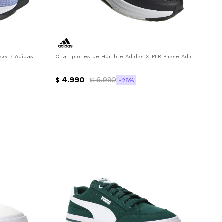
y 7 Adidas - Azul Cobalto
Championes de Hombre Adidas X_PLR Phase Adidas - Negro
4.990
6.990
$
$
28