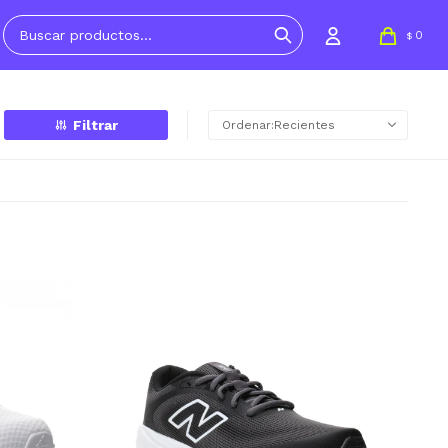
0
$
Recientes