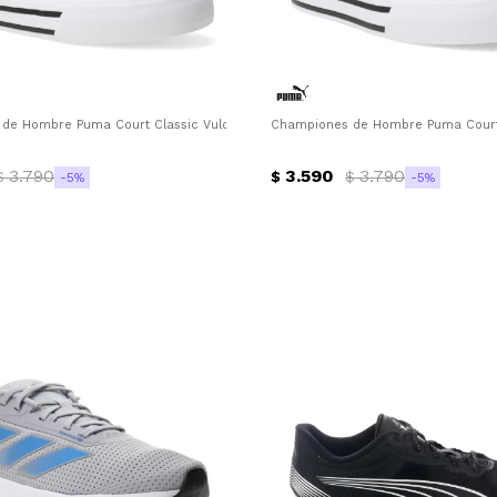
 Blanco
de Hombre Puma Court Classic Vulc Mid FS Puma - Negro - Blanco
Championes de Hombre Puma Court 
3.790
3.590
3.790
$
$
$
5
5