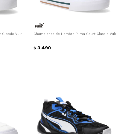
Classic Vulc Puma - Blanco - Negro
Championes de Hombre Puma Court Classic Vulc Puma - V
3.490
$