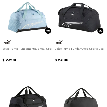
Bolso Puma Fundamental Small Sports Puma - Verde Claro
Bolso Puma Fundam.Med.Sports Bag P
2.290
2.890
$
$
¡Sumate a la forma más ágil de
comprar!
Comprá en 3 cuotas sin recargo o hasta
en 12 cuotas * ¡Solo con tu cédula!
* sujeto aprobación crediticia.