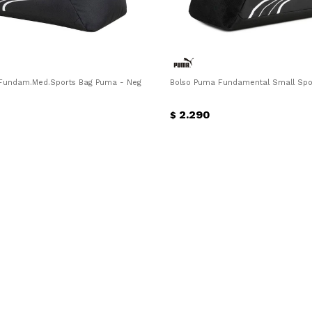
Fundam.Med.Sports Bag Puma - Negro - Blanco
Bolso Puma Fundamental Small Spo
2.290
$
¡Sumate a la forma más ágil de
comprar!