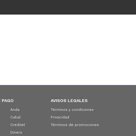
 PAGO
AVISOS LEGALES
Anda
Términos y condiciones
Cabal
Privacidad
Creditel
Términos de promociones
Diners