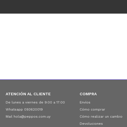
ATENCIÓN AL CLIENTE
COMPRA
De lunes a viernes de 9:00 a 17:00
Envíos
Whatsapp 093620019
Cómo comprar
Mail hola@peppos.com.uy
Cómo realizar un cambio
Devoluciones