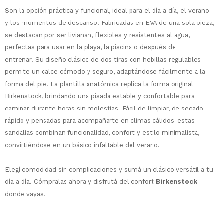
Son la opción práctica y funcional, ideal para el día a día, el verano
y los momentos de descanso. Fabricadas en EVA de una sola pieza,
se destacan por ser livianan, flexibles y resistentes al agua,
¡Sumate a la forma más ágil de
perfectas para usar en la playa, la piscina o después de
comprar!
entrenar.
Su diseño clásico de dos tiras con hebillas regulables
Comprá en 3 cuotas sin recargo o hasta
permite un calce cómodo y seguro, adaptándose fácilmente a la
en 12 cuotas * ¡Solo con tu cédula!
forma del pie. La plantilla anatómica replica la forma original
* sujeto aprobación crediticia.
Comprá ahora y Pagá
Birkenstock, brindando una pisada estable y confortable para
Verifica si estás calificado para comprar
Después, hasta en 12
con Pago Después:
Estás calificado para comprar usando Pago
caminar durante horas sin molestias.
Fácil de limpiar, de secado
Ups!
cuotas y sin tocar tu
Después.
Cédula de identidad
rápido y pensadas para acompañarte en climas cálidos, estas
tarjeta de crédito
Parece que no tenes oferta, lamentamos
¡Algo salió mal!
sandalias combinan funcionalidad, confort y estilo minimalista,
¡Tenés hasta
para comprar en las cuotas
el inconveniente, por cualquier duda
Por favor intenta nuevamente mas tarde.
convirtiéndose en un básico infaltable del verano.
Celular
que prefieras!
contactanos en
preguntas@pagodespues.com.uy
Elegí tus productos preferidos
Elegí comodidad sin complicaciones y sumá un clásico versátil a tu
Elegís Pago Después como metodo de pago
Fecha de nacimiento
día a día. Cómpralas ahora y disfrutá del confort
Birkenstock
* sujeto a aprobación crediticia. El monto
disponible puede variar por comercio
donde vayas.
Día
Mes
Año