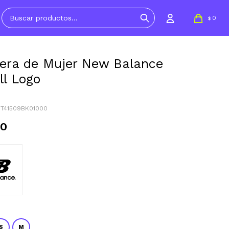
0
$
ra de Mujer New Balance
l Logo
WT41509BK01000
90
S
M