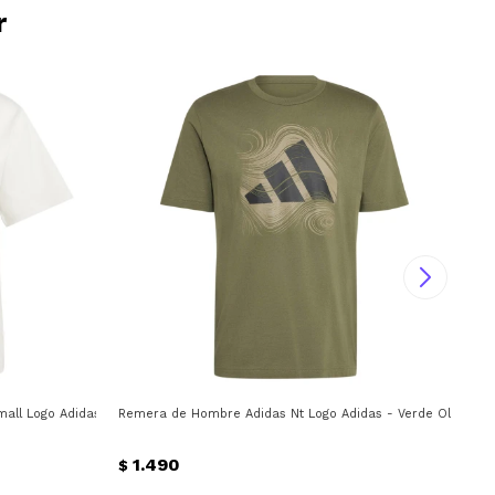
r
all Logo Adidas - Beige
Remera de Hombre Adidas Nt Logo Adidas - Verde Oliva
Rem
1.490
$
$