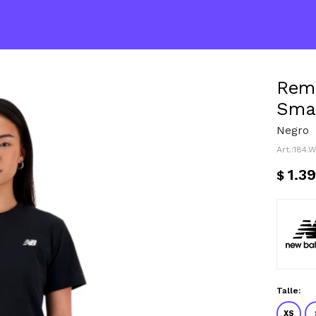
Reme
Smal
Negro
184.
1.3
$
Talle:
XS