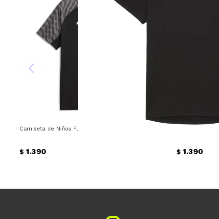
Camiseta de Niños Puma Peñarol Team Liga Junior Puma - Amarillo
Remera de Niño
1.390
1.390
$
$