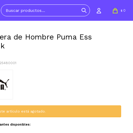
0
$
era de Hombre Puma Ess
ck
825480001
ste artículo está agotado.
iantes disponibles: