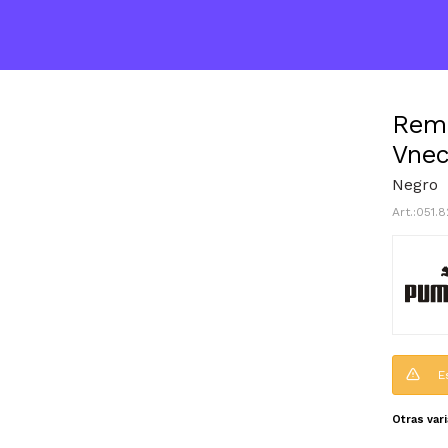
Rem
Vne
Negro
051.
E
Otras var