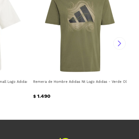
all Logo Adidas - Beige
Remera de Hombre Adidas Nt Logo Adidas - Verde Oliva
Rem
1.490
$
$