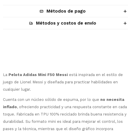
Métodos de pago
Métodos y costos de envío
Descripción
La
Pelota Adidas Mini F50 Messi
está inspirada en el estilo de
juego de Lionel Messi y diseñada para practicar habilidades en
cualquier lugar.
Cuenta con un núcleo sólido de espuma, por lo que
no necesita
¡Sumate a la forma más ágil de
inflado
, ofreciendo practicidad y una respuesta constante en cada
comprar!
toque. Fabricada en TPU 100% reciclado brinda buena resistencia y
Comprá en 3 cuotas sin recargo o hasta
durabilidad. Su formato mini es ideal para mejorar el control, los
en 12 cuotas * ¡Solo con tu cédula!
pases y la técnica, mientras que el diseño gráfico incorpora