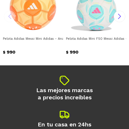
Pelota Adidas Messi Mini Adidas - Anaranjado
Pelota Adidas Mini F50 Messi Adidas -
990
990
$
$
Las mejores marcas
a precios increíbles
En tu casa en 24hs