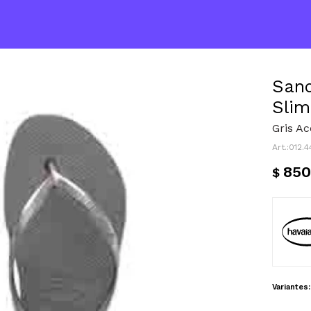
Sand
Slim
Gris Ac
012.
850
$
Variantes: