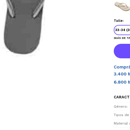
Talle:
33-34 (3
GUÍA DE T
Comprá
3.400 
6.800 
CARACT
Género
Tipos de
Material 