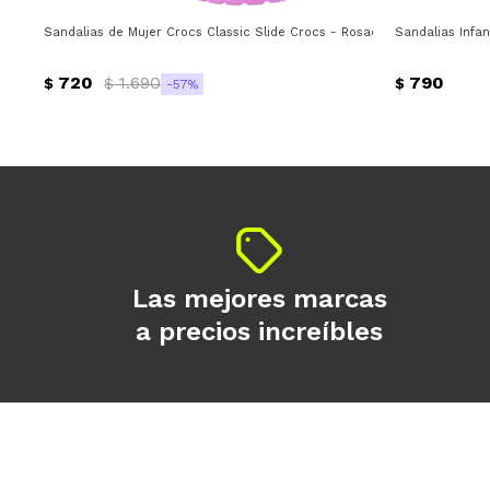
Sandalias de Mujer Crocs Classic Slide Crocs - Rosado
Sandalias Infa
720
1.690
790
$
$
$
57
Las mejores marcas
a precios increíbles