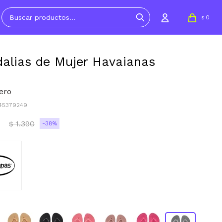
0
$
alias de Mujer Havaianas
ero
445379249
1.390
38
$