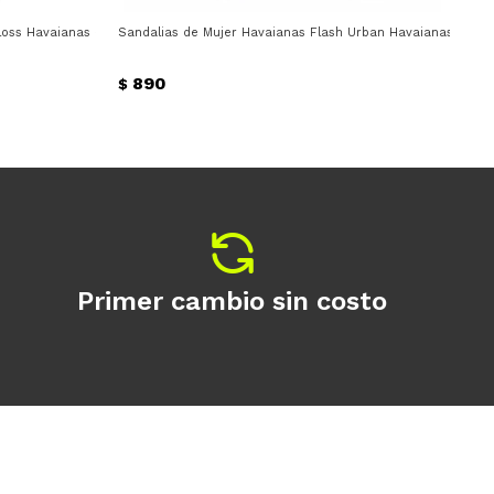
loss Havaianas - Negro
Sandalias de Mujer Havaianas Flash Urban Havaianas - Neg
San
890
$
$
Primer cambio sin costo