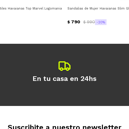
ntiles Havaianas Top Marvel Logomania Havaianas - Negro - Rojo - Rojo Rubi
Sandalias de Mujer Havaianas Slim G
790
990
$
$
20
En tu casa en 24hs
Suscribite a nuestro newsletter