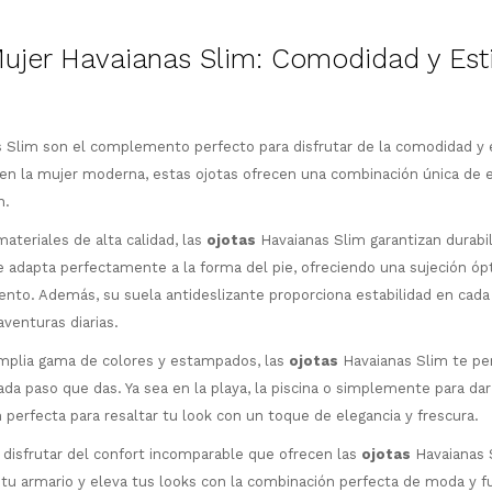
ujer Havaianas Slim: Comodidad y Esti
 Slim son el complemento perfecto para disfrutar de la comodidad y e
¡Sumate a la forma más ágil de
comprar!
n la mujer moderna, estas ojotas ofrecen una combinación única de e
n.
Comprá en 3 cuotas sin recargo o hasta
en 12 cuotas * ¡Solo con tu cédula!
ateriales de alta calidad, las
ojotas
Havaianas Slim garantizan durabil
* sujeto aprobación crediticia.
 adapta perfectamente a la forma del pie, ofreciendo una sujeción óp
Comprá ahora y Pagá
Verifica si estás calificado para comprar
to. Además, su suela antideslizante proporciona estabilidad en cada 
Después, hasta en 12
con Pago Después:
Estás calificado para comprar usando Pago
Ups!
venturas diarias.
cuotas y sin tocar tu
Después.
Cédula de identidad
tarjeta de crédito
Parece que no tenes oferta, lamentamos
¡Algo salió mal!
mplia gama de colores y estampados, las
ojotas
Havaianas Slim te pe
¡Tenés hasta
para comprar en las cuotas
el inconveniente, por cualquier duda
Por favor intenta nuevamente mas tarde.
ada paso que das. Ya sea en la playa, la piscina o simplemente para da
Celular
que prefieras!
contactanos en
n perfecta para resaltar tu look con un toque de elegancia y frescura.
preguntas@pagodespues.com.uy
Elegí tus productos preferidos
Elegís Pago Después como metodo de pago
Fecha de nacimiento
disfrutar del confort incomparable que ofrecen las
ojotas
Havaianas S
* sujeto a aprobación crediticia. El monto
 tu armario y eleva tus looks con la combinación perfecta de moda y f