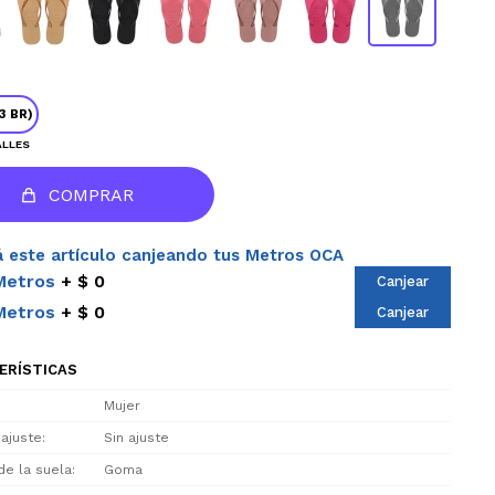
3 BR)
ALLES
COMPRAR
 este artículo canjeando tus Metros OCA
Metros
$ 0
Canjear
Metros
$ 0
Canjear
ERÍSTICAS
Mujer
 ajuste
Sin ajuste
de la suela
Goma