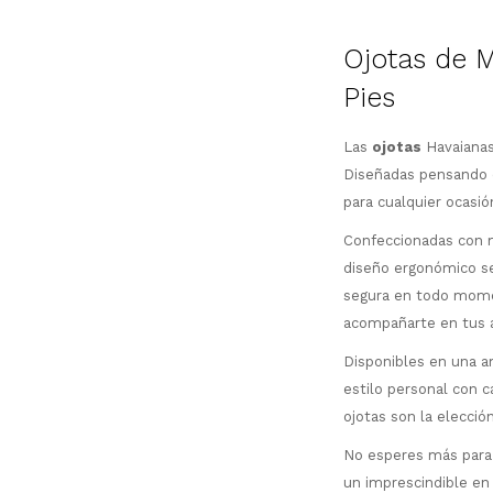
Ojotas de M
Pies
Las
ojotas
Havaianas
Diseñadas pensando e
para cualquier ocasió
Confeccionadas con m
diseño ergonómico se
segura en todo momen
acompañarte en tus a
Disponibles en una a
estilo personal con c
ojotas son la elecció
No esperes más para 
un imprescindible en