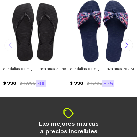
Sandalias de Mujer Havaianas Slime Square Havaianas - Negro
Sandalias de Mujer Havaianas You St 
990
1.090
990
1.790
$
$
$
$
9
44
Las mejores marcas
a precios increíbles