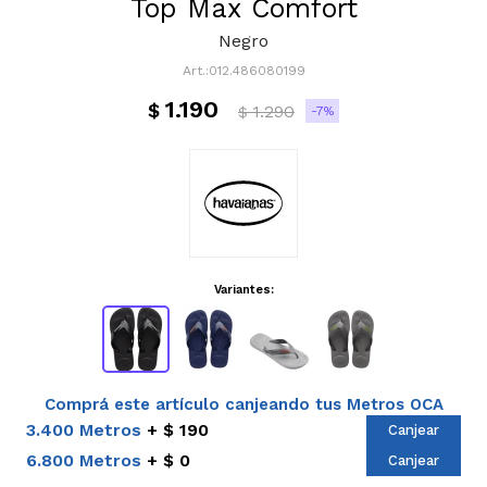
Top Max Comfort
Negro
012.486080199
1.190
$
1.290
7
$
Variantes:
Comprá este artículo canjeando tus Metros OCA
3.400 Metros
$ 190
Canjear
6.800 Metros
$ 0
Canjear