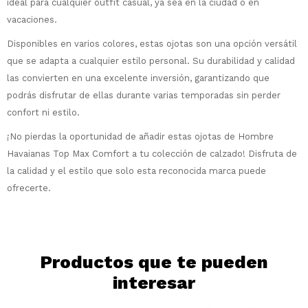
ideal para cualquier outfit casual, ya sea en la ciudad o en
Por favor intenta nuevamente mas tarde.
Celular
que prefieras!
contactanos en
vacaciones.
preguntas@pagodespues.com.uy
Elegí tus productos preferidos
Disponibles en varios colores, estas ojotas son una opción versátil
Elegís Pago Después como metodo de pago
Fecha de nacimiento
que se adapta a cualquier estilo personal. Su durabilidad y calidad
* sujeto a aprobación crediticia. El monto
disponible puede variar por comercio
las convierten en una excelente inversión, garantizando que
Día
Mes
Año
podrás disfrutar de ellas durante varias temporadas sin perder
confort ni estilo.
Continuar
¡No pierdas la oportunidad de añadir estas ojotas de Hombre
Havaianas Top Max Comfort a tu colección de calzado! Disfruta de
la calidad y el estilo que solo esta reconocida marca puede
ofrecerte.
Productos que te pueden
interesar