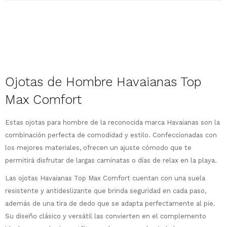
Descripción
Ojotas de Hombre Havaianas Top
Max Comfort
Estas ojotas para hombre de la reconocida marca Havaianas son la
¡Sumate a la forma más ágil de
comprar!
combinación perfecta de comodidad y estilo. Confeccionadas con
Comprá en 3 cuotas sin recargo o hasta
los mejores materiales, ofrecen un ajuste cómodo que te
en 12 cuotas * ¡Solo con tu cédula!
permitirá disfrutar de largas caminatas o días de relax en la playa.
* sujeto aprobación crediticia.
Las ojotas Havaianas Top Max Comfort cuentan con una suela
Comprá ahora y Pagá
Verifica si estás calificado para comprar
resistente y antideslizante que brinda seguridad en cada paso,
Después, hasta en 12
con Pago Después:
Estás calificado para comprar usando Pago
Ups!
cuotas y sin tocar tu
Después.
además de una tira de dedo que se adapta perfectamente al pie.
Cédula de identidad
tarjeta de crédito
Parece que no tenes oferta, lamentamos
Su diseño clásico y versátil las convierten en el complemento
¡Algo salió mal!
¡Tenés hasta
para comprar en las cuotas
el inconveniente, por cualquier duda