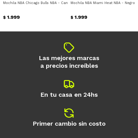
Mochila NBA Chicago Bulls NBA - Camuflado - Rojo
Mochila NBA Miami Heat NBA - Negro -
1.999
1.999
$
$
Las mejores marcas
a precios increíbles
En tu casa en 24hs
Primer cambio sin costo