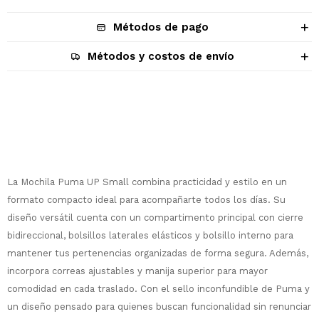
Métodos de pago
Métodos y costos de envío
Descripción
La Mochila Puma UP Small combina practicidad y estilo en un
formato compacto ideal para acompañarte todos los días. Su
diseño versátil cuenta con un compartimento principal con cierre
bidireccional, bolsillos laterales elásticos y bolsillo interno para
mantener tus pertenencias organizadas de forma segura. Además,
¡Sumate a la forma más ágil de
comprar!
incorpora correas ajustables y manija superior para mayor
comodidad en cada traslado. Con el sello inconfundible de Puma y
Comprá en 3 cuotas sin recargo o hasta
en 12 cuotas * ¡Solo con tu cédula!
un diseño pensado para quienes buscan funcionalidad sin renunciar