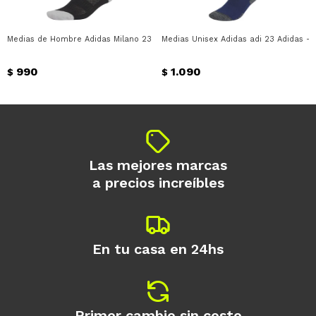
* sujeto a aprobación crediticia. El monto
disponible puede variar por comercio
Día
Mes
Año
Medias de Hombre Adidas Milano 23 Adidas - Negro - Blanco
Medias Unisex Adidas adi 23 Adidas - 
Continuar
990
1.090
$
$
Las mejores marcas
a precios increíbles
En tu casa en 24hs
Primer cambio sin costo