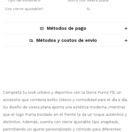
Tipo de sombrero
Gorro con visera plana
Con cierre ajustable?
Si
Métodos de pago
Métodos y costos de envío
Descripción
Completá tu look urbano y deportivo con la Gorra Puma FB, un
accesorio que combina estilo clásico y comodidad para el día a día.
Su diseño de visera plana aporta una estética moderna, mientras
¡Sumate a la forma más ágil de
que el logo Puma bordado en el frente le da un toque auténtico y
comprar!
distintivo. Además, cuenta con cierre ajustable tipo snapback,
Comprá en 3 cuotas sin recargo o hasta
permitiendo un ajuste personalizado y cómodo para diferentes
en 12 cuotas * ¡Solo con tu cédula!