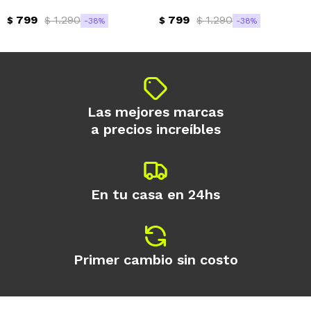
799
1.290
799
1.290
$
$
$
$
38
38
Continuar
Las mejores marcas
a precios increíbles
En tu casa en 24hs
Primer cambio sin costo