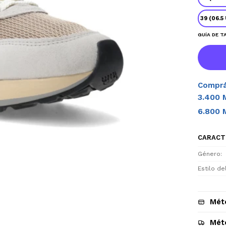
39 (06.5
GUÍA DE T
Comprá
3.400 
6.800 
CARACT
Género
Estilo d
Mét
Mét