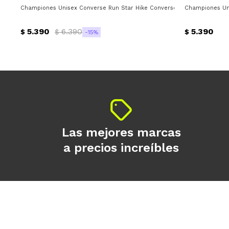
Championes Unisex Converse Run Star Hike Converse - Negro - Blanco
Championes Uni
5.390
6.390
5.390
$
$
$
15
Las mejores marcas
a precios increíbles