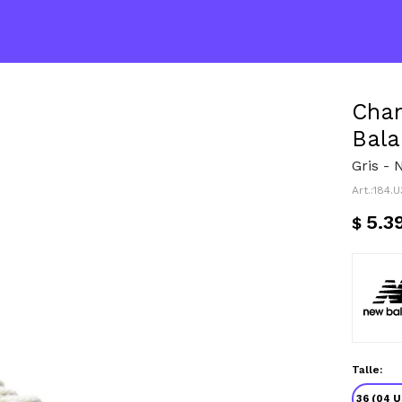
Cha
Bala
Gris - 
184.
5.3
$
Talle:
36 (04 U