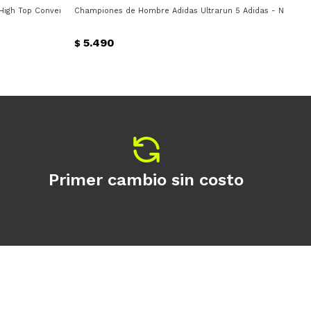
igh Top Converse - Verde Claro
Championes de Hombre Adidas Ultrarun 5 Adidas - Negro -
Cha
5.490
$
$
Primer cambio sin costo