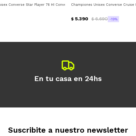
Día
Mes
Año
sex Converse Star Player 76 HI Converse - Negro - Blanco
Championes Unisex Converse Cruise H
Continuar
5.390
6.690
$
$
19
En tu casa en 24hs
Suscribite a nuestro newsletter