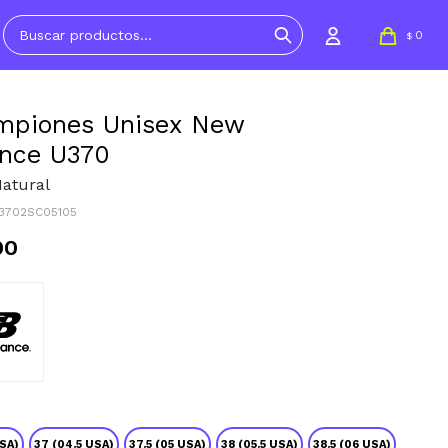
0
$
mpiones Unisex New
nce U370
Natural
U3702SC05105
90
SA)
37 (04.5 USA)
37.5 (05 USA)
38 (05.5 USA)
38.5 (06 USA)