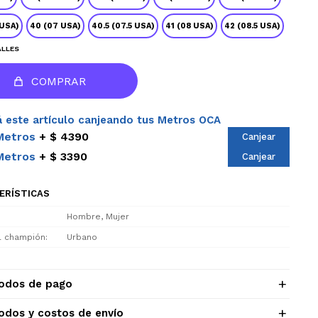
 USA)
40 (07 USA)
40.5 (07.5 USA)
41 (08 USA)
42 (08.5 USA)
ALLES
COMPRAR
 este artículo canjeando tus Metros OCA
Metros
$ 4390
Canjear
Metros
$ 3390
Canjear
ERÍSTICAS
Hombre, Mujer
el champión
Urbano
odos de pago
odos y costos de envío