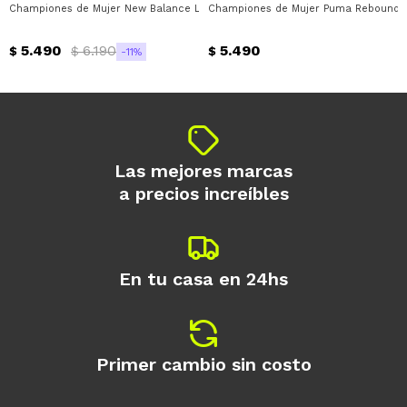
Championes de Mujer New Balance Life Style Wns New Balance - Rosa - Bei
Championes de Mujer Puma Rebound F
Día
Mes
Año
5.490
6.190
5.490
Continuar
$
$
$
11
Las mejores marcas
a precios increíbles
En tu casa en 24hs
Primer cambio sin costo