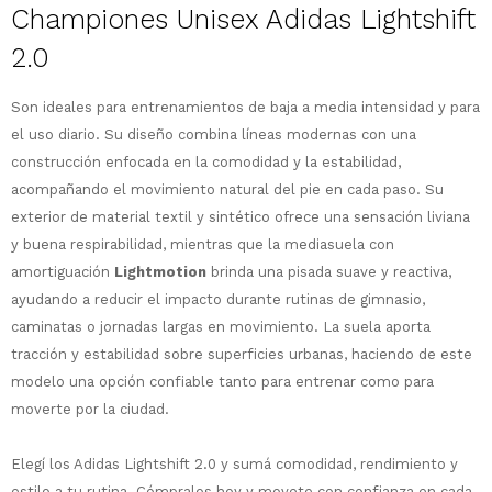
Championes Unisex Adidas Lightshift
2.0
Son ideales para entrenamientos de baja a media intensidad y para
¡Sumate a la forma más ágil de
el uso diario. Su diseño combina líneas modernas con una
comprar!
construcción enfocada en la comodidad y la estabilidad,
Comprá en 3 cuotas sin recargo o hasta
acompañando el movimiento natural del pie en cada paso.
Su
en 12 cuotas * ¡Solo con tu cédula!
exterior de material textil y sintético ofrece una sensación liviana
* sujeto aprobación crediticia.
y buena respirabilidad, mientras que la mediasuela con
Comprá ahora y Pagá
Verifica si estás calificado para comprar
amortiguación
Lightmotion
brinda una pisada suave y reactiva,
Después, hasta en 12
con Pago Después:
Estás calificado para comprar usando Pago
ayudando a reducir el impacto durante rutinas de gimnasio,
Ups!
cuotas y sin tocar tu
Después.
Cédula de identidad
caminatas o jornadas largas en movimiento. La suela aporta
tarjeta de crédito
Parece que no tenes oferta, lamentamos
¡Algo salió mal!
¡Tenés hasta
para comprar en las cuotas
el inconveniente, por cualquier duda
tracción y estabilidad sobre superficies urbanas, haciendo de este
Por favor intenta nuevamente mas tarde.
Celular
que prefieras!
contactanos en
modelo una opción confiable tanto para entrenar como para
preguntas@pagodespues.com.uy
Elegí tus productos preferidos
moverte por la ciudad.
Elegís Pago Después como metodo de pago
Fecha de nacimiento
* sujeto a aprobación crediticia. El monto
Elegí los Adidas Lightshift 2.0 y sumá comodidad, rendimiento y
disponible puede variar por comercio
Día
Mes
Año
estilo a tu rutina. Cómpralos hoy y movete con confianza en cada