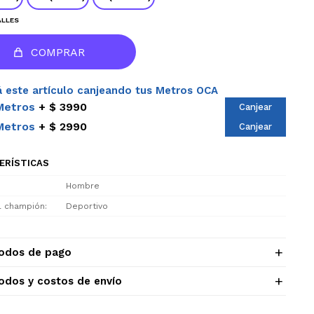
ALLES
COMPRAR
 este artículo canjeando tus Metros OCA
Metros
$ 3990
Canjear
Metros
$ 2990
Canjear
ERÍSTICAS
Hombre
el champión
Deportivo
odos de pago
odos y costos de envío