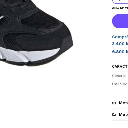
GUÍA DE T
Comprá
3.400 
6.800 
CARACT
Género
Estilo d
Mét
Mét