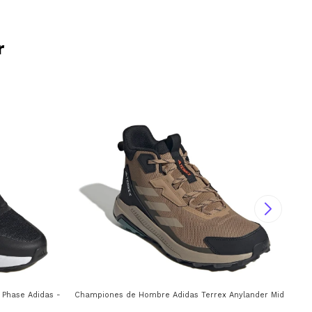
r
Phase Adidas - Negro - Blanco
Championes de Hombre Adidas Terrex Anylander Mid Adidas
Cha