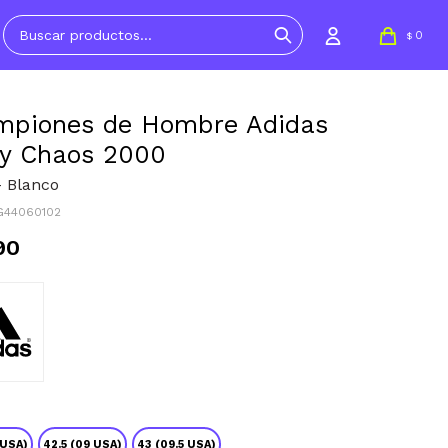
0
$
mpiones de Hombre Adidas
y Chaos 2000
- Blanco
G44060102
90
 USA)
42.5 (09 USA)
43 (09.5 USA)