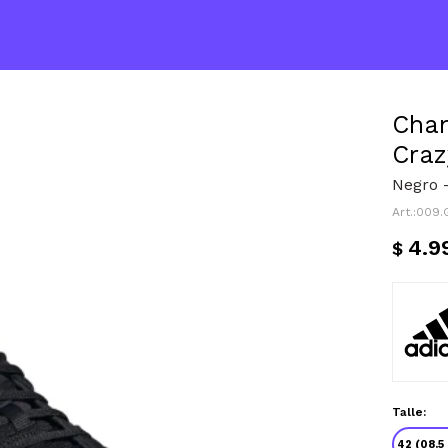
Cha
Craz
Negro 
009.
4.9
$
Talle:
42 (08.5