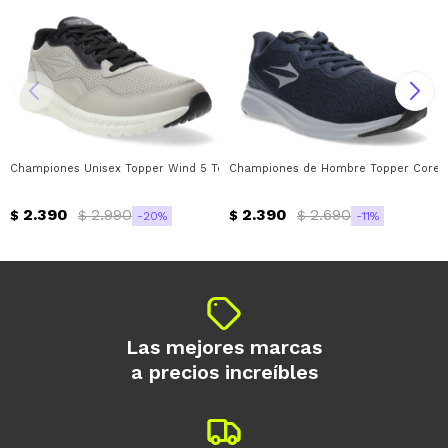
Championes Unisex Topper Wind 5 Topper - Caqui - Negro
Championes de Hombre Topper Core Ru
2.390
2.990
2.390
2.690
$
$
$
$
20
11
Las mejores marcas
a precios increíbles