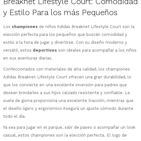
Breaknet Lifestyle Court: Comodidad
y Estilo Para los más Pequeños
Los
championes
de niños Adidas Breaknet Lifestyle Court son la
elección perfecta para los pequeños que buscán comodidad y
estilo a la hora de jugar y divertirse. Con su diseño moderno y
versátil, estos
deportivos
son ideales para acompañar a los niños
en sus aventuras diarias.
¡Sumate a la forma más ágil de
Confeccionados con materiales de alta calidad, los championes
comprar!
Adidas Breaknet Lifestyle Court ofrecen una gran durabilidad, lo
Comprá en 3 cuotas sin recargo o hasta
que los convierte en una excelente inversión para padres que
en 12 cuotas * ¡Solo con tu cédula!
desean brindarles a sus hijos calzado resistente y confiable. La
* sujeto aprobación crediticia.
suela de goma proporciona una excelente tracción, mientras que
Comprá ahora y Pagá
Verifica si estás calificado para comprar
el diseño ligero y ergonómico Asegurá un ajuste cómodo durante
Después, hasta en 12
con Pago Después:
Estás calificado para comprar usando Pago
todo el día.
Ups!
cuotas y sin tocar tu
Después.
Cédula de identidad
tarjeta de crédito
Parece que no tenes oferta, lamentamos
¡Algo salió mal!
Ya sea para jugar en el parque, salir de paseo o acompañar un look
¡Tenés hasta
para comprar en las cuotas
el inconveniente, por cualquier duda
Por favor intenta nuevamente mas tarde.
casual, estos championes son la elección perfecta. El logo de
Celular
que prefieras!
contactanos en