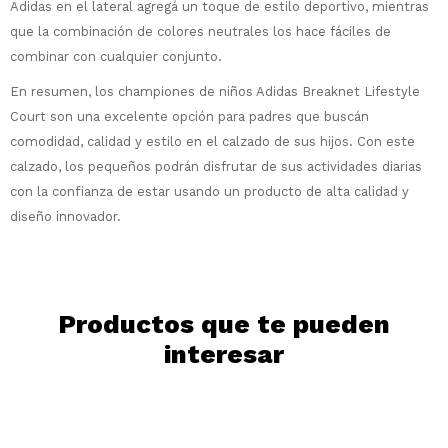
Adidas en el lateral agregá un toque de estilo deportivo, mientras
preguntas@pagodespues.com.uy
Elegí tus productos preferidos
que la combinación de colores neutrales los hace fáciles de
Elegís Pago Después como metodo de pago
Fecha de nacimiento
combinar con cualquier conjunto.
* sujeto a aprobación crediticia. El monto
disponible puede variar por comercio
En resumen, los championes de niños Adidas Breaknet Lifestyle
Día
Mes
Año
Court son una excelente opción para padres que buscán
Continuar
comodidad, calidad y estilo en el calzado de sus hijos. Con este
calzado, los pequeños podrán disfrutar de sus actividades diarias
con la confianza de estar usando un producto de alta calidad y
diseño innovador.
Productos que te pueden
interesar