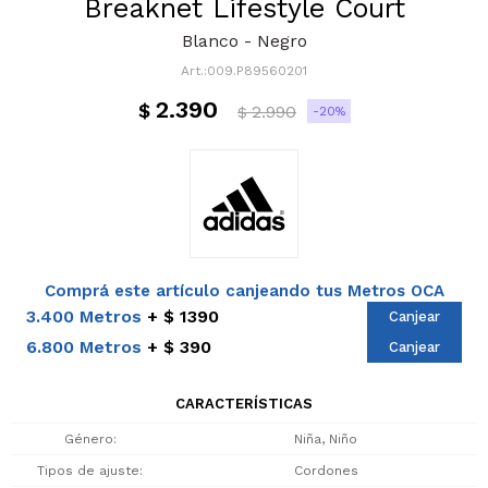
Breaknet Lifestyle Court
Blanco - Negro
009.P89560201
2.390
$
2.990
20
$
Comprá este artículo canjeando tus Metros OCA
3.400 Metros
$ 1390
Canjear
6.800 Metros
$ 390
Canjear
CARACTERÍSTICAS
Género
Niña, Niño
Tipos de ajuste
Cordones