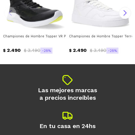
Championes de Hombre Topper VR Pro Topper - Negro - Amarillo Lima
Championes de Hombre Topper Terre 
2.490
3.490
2.490
3.490
$
$
$
$
28
28
Las mejores marcas
a precios increíbles
En tu casa en 24hs