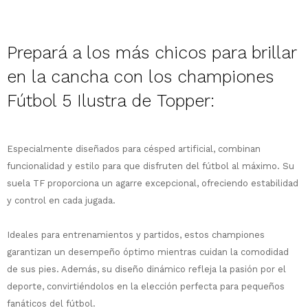
Prepará a los más chicos para brillar
en la cancha con los championes
Fútbol 5 Ilustra de
Topper:
¡Sumate a la forma más ágil de
comprar!
Especialmente diseñados para césped artificial, combinan
Comprá en 3 cuotas sin recargo o hasta
funcionalidad y estilo para que disfruten del fútbol al máximo.
Su
en 12 cuotas * ¡Solo con tu cédula!
suela TF proporciona un agarre excepcional, ofreciendo estabilidad
* sujeto aprobación crediticia.
y control en cada jugada.
Comprá ahora y Pagá
Verifica si estás calificado para comprar
Después, hasta en 12
con Pago Después:
Estás calificado para comprar usando Pago
Ideales para entrenamientos y partidos, estos championes
Ups!
cuotas y sin tocar tu
Después.
Cédula de identidad
garantizan un desempeño óptimo mientras cuidan la comodidad
tarjeta de crédito
Parece que no tenes oferta, lamentamos
¡Algo salió mal!
¡Tenés hasta
para comprar en las cuotas
de sus pies. Además, su diseño dinámico refleja la pasión por el
el inconveniente, por cualquier duda
Por favor intenta nuevamente mas tarde.
Celular
que prefieras!
contactanos en
deporte, convirtiéndolos en la elección perfecta para pequeños
preguntas@pagodespues.com.uy
Elegí tus productos preferidos
fanáticos del fútbol.