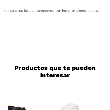
Elegís Pago Después como metodo de pago
Fecha de nacimiento
* sujeto a aprobación crediticia. El monto
¡Equipá a tus futuros campeones con los championes Ilustra!.
disponible puede variar por comercio
Día
Mes
Año
Continuar
Productos que te pueden
interesar