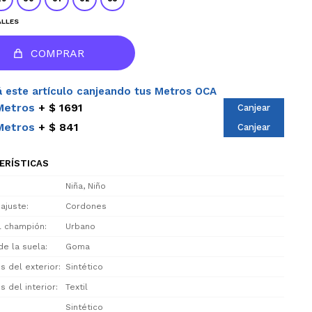
ALLES
COMPRAR
 este artículo canjeando tus Metros OCA
Metros
$ 1691
Canjear
Metros
$ 841
Canjear
ERÍSTICAS
Niña, Niño
 ajuste
Cordones
el champión
Urbano
de la suela
Goma
s del exterior
Sintético
s del interior
Textil
Sintético