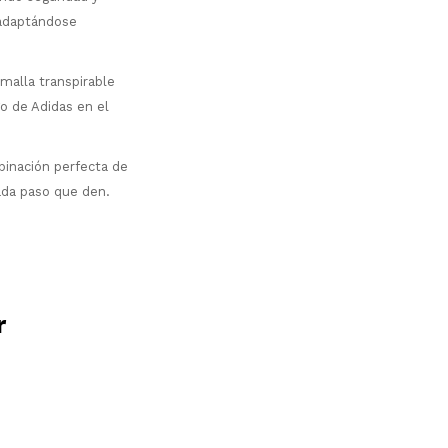
 adaptándose
 malla transpirable
o de Adidas en el
binación perfecta de
cada paso que den.
r