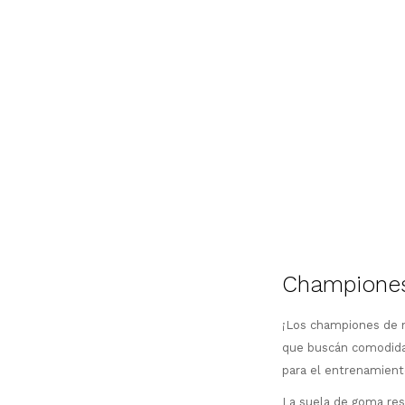
Championes 
¡Los championes de n
que buscán comodidad
para el entrenamiento
La suela de goma resi