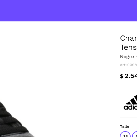
Cham
Tens
Negro 
009.
2.5
$
Talle:
28