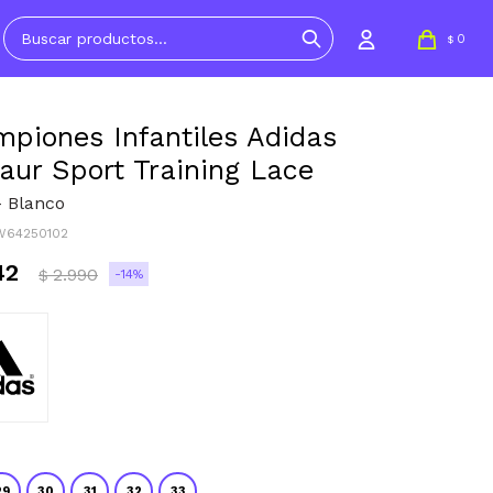
0
$
piones Infantiles Adidas
aur Sport Training Lace
- Blanco
W64250102
42
2.990
14
$
29
30
31
32
33