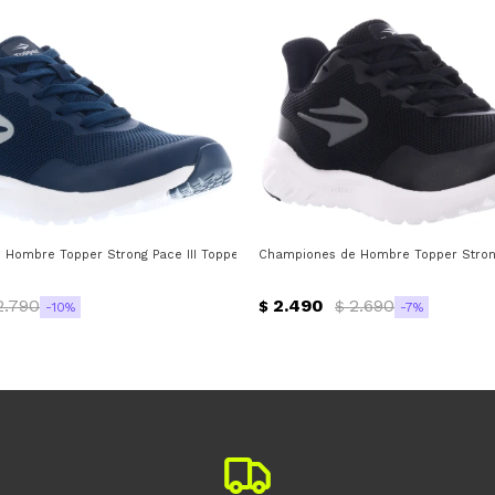
Hombre Topper Strong Pace III Topper - Azul Marino - Gris
Championes de Hombre Topper Strong 
2.790
2.490
2.690
$
$
10
7