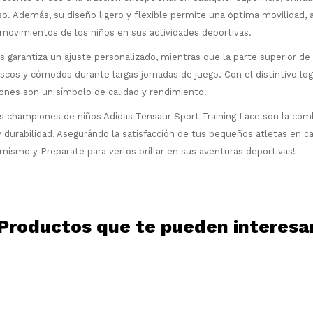
¡Sumate a la forma más ágil de
aso. Además, su diseño ligero y flexible permite una óptima movilidad,
comprar!
movimientos de los niños en sus actividades deportivas.
Comprá en 3 cuotas sin recargo o hasta
en 12 cuotas * ¡Solo con tu cédula!
s garantiza un ajuste personalizado, mientras que la parte superior de
scos y cómodos durante largas jornadas de juego. Con el distintivo log
* sujeto aprobación crediticia.
Comprá ahora y Pagá
iones son un símbolo de calidad y rendimiento.
Verifica si estás calificado para comprar
Después, hasta en 12
con Pago Después:
Estás calificado para comprar usando Pago
 championes de niños Adidas Tensaur Sport Training Lace son la com
Ups!
cuotas y sin tocar tu
Después.
Cédula de identidad
 y durabilidad, Asegurándo la satisfacción de tus pequeños atletas en 
tarjeta de crédito
Parece que no tenes oferta, lamentamos
¡Algo salió mal!
¡Tenés hasta
para comprar en las cuotas
el inconveniente, por cualquier duda
mismo y Preparate para verlos brillar en sus aventuras deportivas!
Por favor intenta nuevamente mas tarde.
Celular
que prefieras!
contactanos en
preguntas@pagodespues.com.uy
Elegí tus productos preferidos
Elegís Pago Después como metodo de pago
Fecha de nacimiento
* sujeto a aprobación crediticia. El monto
Productos que te pueden interesa
disponible puede variar por comercio
Día
Mes
Año
Continuar