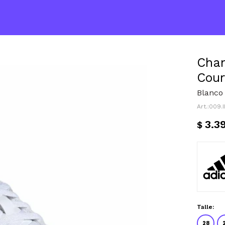
Cham
Cour
Blanco
009.
3.3
$
Talle:
28