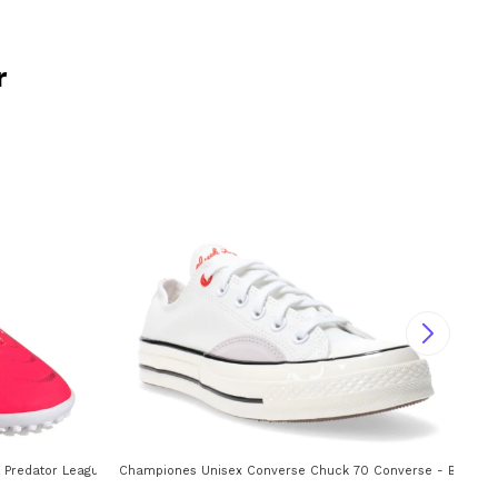
r
Predator League Ft Jr Adidas - Rojo - Negro
Championes Unisex Converse Chuck 70 Converse - Blanco -
Cha