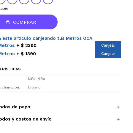
ALLES
COMPRAR
 este artículo canjeando tus Metros OCA
Metros
$ 2390
Canjear
Metros
$ 1390
Canjear
ERÍSTICAS
Niña, Niño
el champión
Urbano
odos de pago
odos y costos de envío