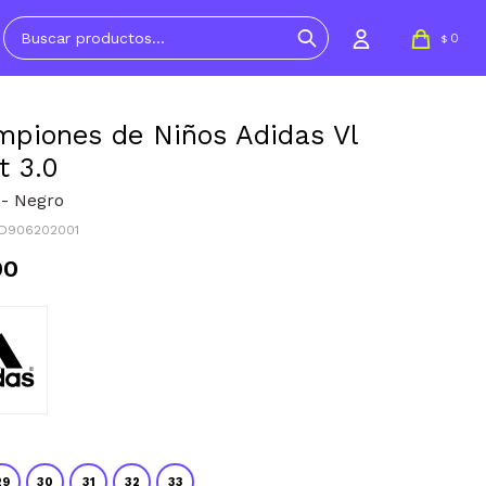
0
$
piones de Niños Adidas Vl
t 3.0
 - Negro
ID906202001
90
29
30
31
32
33