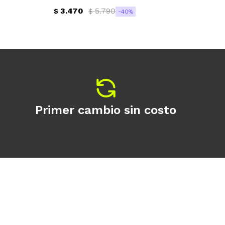
3.470
5.790
$
$
$
40
Primer cambio sin costo