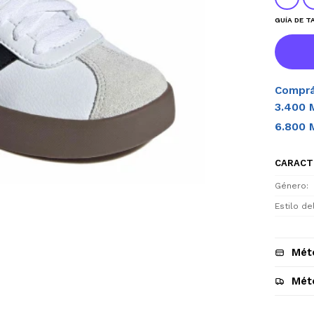
GUÍA DE T
Comprá
3.400 
6.800 
CARACT
Género
Estilo d
Mét
Mét