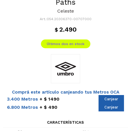
Paths
Celeste
054.20306370-00707000
2.490
$
Últimos dos en stock
Comprá este artículo canjeando tus Metros OCA
3.400 Metros
$ 1490
Canjear
6.800 Metros
$ 490
Canjear
CARACTERÍSTICAS