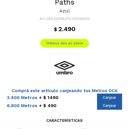
Paths
Azul
054.20306370-00106000
2.490
$
Últimos dos en stock
Comprá este artículo canjeando tus Metros OCA
3.400 Metros
$ 1490
Canjear
6.800 Metros
$ 490
Canjear
CARACTERÍSTICAS