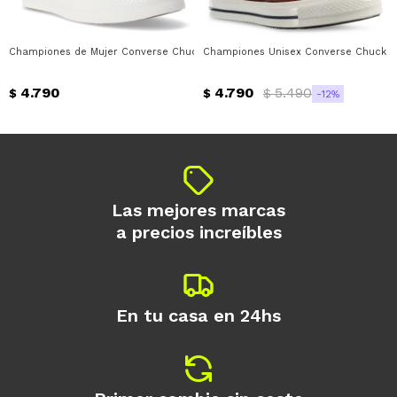
* sujeto a aprobación crediticia. El monto
disponible puede variar por comercio
Día
Mes
Año
Championes de Mujer Converse Chuck Lift Platform Utility Converse - Beige N
Championes Unisex Converse Chuck Ta
Continuar
4.790
4.790
5.490
$
$
$
12
Las mejores marcas
a precios increíbles
En tu casa en 24hs