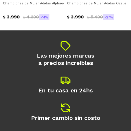
disponible puede variar por comercio
Championes de Mujer Adidas Alphaedge Adidas - Negro - Gris - Rojo
Championes de Mujer Adidas Ozelle Cl
Día
Mes
Año
3.990
4.690
3.990
5.490
Continuar
$
$
$
$
14
27
Las mejores marcas
a precios increíbles
En tu casa en 24hs
Primer cambio sin costo