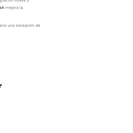
iguación suave y
sh
mejora la
orece una sensación de
r