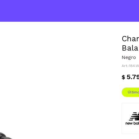
Cha
Bala
Negro
184.
5.7
$
Últim