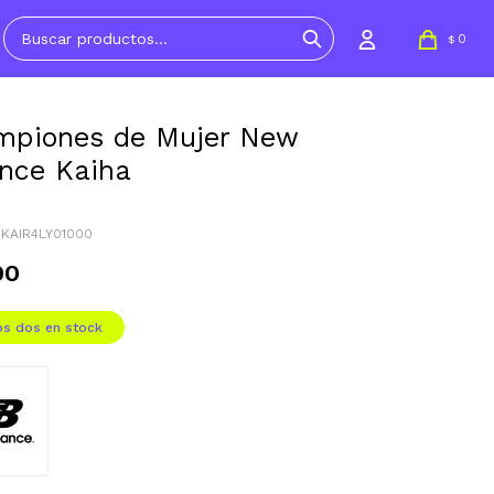
0
$
mpiones de Mujer New
nce Kaiha
WKAIR4LY01000
90
os dos en stock