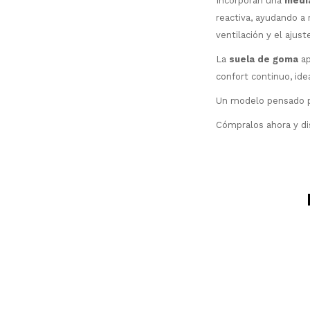
Incorporan una
medi
reactiva, ayudando a 
ventilación y el ajus
La
suela de goma
ap
confort continuo, idea
Un modelo pensado p
Cómpralos ahora y di