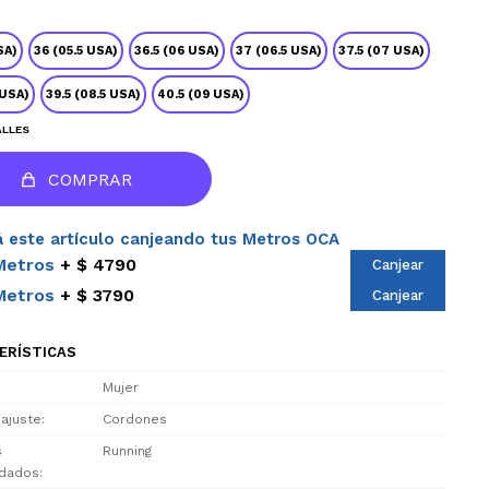
SA)
36 (05.5 USA)
36.5 (06 USA)
37 (06.5 USA)
37.5 (07 USA)
 USA)
39.5 (08.5 USA)
40.5 (09 USA)
ALLES
COMPRAR
 este artículo canjeando tus Metros OCA
Metros
$ 4790
Canjear
Metros
$ 3790
Canjear
ERÍSTICAS
Mujer
 ajuste
Cordones
s
Running
dados