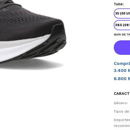
Talle:
35 (05 U
38.5 (08
GUÍA DE T
Comprá
3.400 
6.800 
CARACT
Género
Tipos de
Deporte
recomen