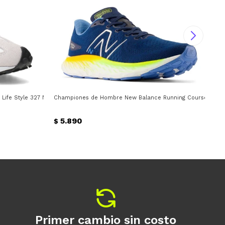
fe Style 327 New Balance - Blanco - Gris - Negro
Championes de Hombre New Balance Running Course New Bal
Cha
5.890
$
$
Primer cambio sin costo