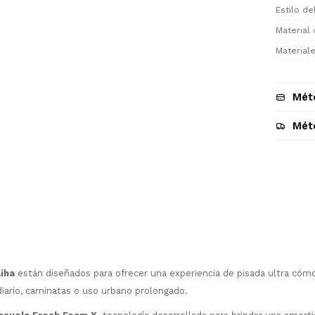
Estilo d
Material 
Materiale
Mét
Mét
Descripción
iha
están diseñados para ofrecer una experiencia de pisada ultra cóm
diario, caminatas o uso urbano prolongado.
¡Sumate a la forma más ágil de