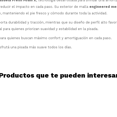
asuela Fresh Foam X,
tecnología desarrollada para brindar una amort
comprar!
reducir el impacto en cada paso. Su exterior de malla
engineered me
Comprá en 3 cuotas sin recargo o hasta
te, manteniendo el pie fresco y cómodo durante toda la actividad.
en 12 cuotas * ¡Solo con tu cédula!
orta durabilidad y tracción, mientras que su diseño de perfil alto fav
* sujeto aprobación crediticia.
Comprá ahora y Pagá
l para quienes priorizan suavidad y estabilidad en la pisada.
Verifica si estás calificado para comprar
Después, hasta en 12
con Pago Después:
Estás calificado para comprar usando Pago
ara quienes buscan máximo confort y amortiguación en cada paso.
Ups!
cuotas y sin tocar tu
Después.
Cédula de identidad
tarjeta de crédito
Parece que no tenes oferta, lamentamos
sfrutá una pisada más suave todos los días.
¡Algo salió mal!
¡Tenés hasta
para comprar en las cuotas
el inconveniente, por cualquier duda
Por favor intenta nuevamente mas tarde.
Celular
que prefieras!
contactanos en
preguntas@pagodespues.com.uy
Elegí tus productos preferidos
Elegís Pago Después como metodo de pago
Fecha de nacimiento
Productos que te pueden interesa
* sujeto a aprobación crediticia. El monto
disponible puede variar por comercio
Día
Mes
Año
Continuar