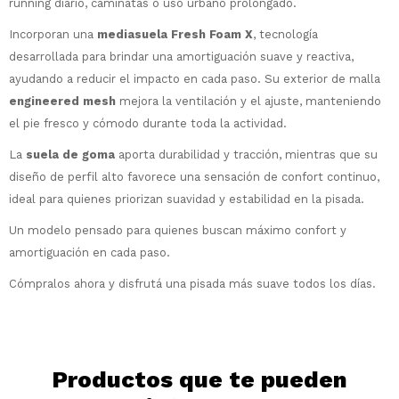
running diario, caminatas o uso urbano prolongado.
Incorporan una
mediasuela Fresh Foam X
, tecnología
¡Sumate a la forma más ágil de
comprar!
desarrollada para brindar una amortiguación suave y reactiva,
ayudando a reducir el impacto en cada paso. Su exterior de malla
Comprá en 3 cuotas sin recargo o hasta
en 12 cuotas * ¡Solo con tu cédula!
engineered mesh
mejora la ventilación y el ajuste, manteniendo
* sujeto aprobación crediticia.
el pie fresco y cómodo durante toda la actividad.
Comprá ahora y Pagá
Verifica si estás calificado para comprar
La
suela de goma
aporta durabilidad y tracción, mientras que su
Después, hasta en 12
con Pago Después:
Estás calificado para comprar usando Pago
Ups!
diseño de perfil alto favorece una sensación de confort continuo,
cuotas y sin tocar tu
Después.
Cédula de identidad
tarjeta de crédito
Parece que no tenes oferta, lamentamos
ideal para quienes priorizan suavidad y estabilidad en la pisada.
¡Algo salió mal!
¡Tenés hasta
para comprar en las cuotas
el inconveniente, por cualquier duda
Por favor intenta nuevamente mas tarde.
Un modelo pensado para quienes buscan máximo confort y
Celular
que prefieras!
contactanos en
preguntas@pagodespues.com.uy
amortiguación en cada paso.
Elegí tus productos preferidos
Elegís Pago Después como metodo de pago
Fecha de nacimiento
Cómpralos ahora y disfrutá una pisada más suave todos los días.
* sujeto a aprobación crediticia. El monto
disponible puede variar por comercio
Día
Mes
Año
Continuar
Productos que te pueden