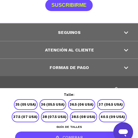
SUSCRIBIRME
SEGUINOS
ATENCIÓN AL CLIENTE
FORMAS DE PAGO
© Copyright 2026 / Peppos
Talle:
35 (05 USA)
36 (05.5 USA)
36.5 (06 USA)
37 (06.5 USA)
37.5 (07 USA)
38 (07.5 USA)
38.5 (08 USA)
40.5 (09 USA)
GUÍA DE TALLES
Fenicio
COMPRAR