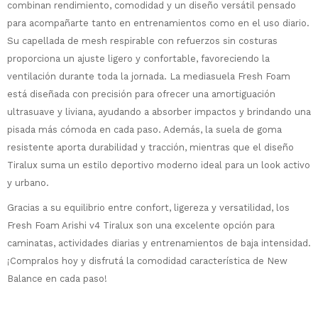
combinan rendimiento, comodidad y un diseño versátil pensado
para acompañarte tanto en entrenamientos como en el uso diario.
Su capellada de mesh respirable con refuerzos sin costuras
¡Sumate a la forma más ágil de
proporciona un ajuste ligero y confortable, favoreciendo la
comprar!
ventilación durante toda la jornada. La mediasuela Fresh Foam
Comprá en 3 cuotas sin recargo o hasta
está diseñada con precisión para ofrecer una amortiguación
en 12 cuotas * ¡Solo con tu cédula!
ultrasuave y liviana, ayudando a absorber impactos y brindando una
* sujeto aprobación crediticia.
pisada más cómoda en cada paso. Además, la suela de goma
Comprá ahora y Pagá
Verifica si estás calificado para comprar
resistente aporta durabilidad y tracción, mientras que el diseño
Después, hasta en 12
con Pago Después:
Estás calificado para comprar usando Pago
Tiralux suma un estilo deportivo moderno ideal para un look activo
Ups!
cuotas y sin tocar tu
Después.
Cédula de identidad
y urbano.
tarjeta de crédito
Parece que no tenes oferta, lamentamos
¡Algo salió mal!
¡Tenés hasta
para comprar en las cuotas
el inconveniente, por cualquier duda
Por favor intenta nuevamente mas tarde.
Gracias a su equilibrio entre confort, ligereza y versatilidad, los
Celular
que prefieras!
contactanos en
Fresh Foam Arishi v4 Tiralux son una excelente opción para
preguntas@pagodespues.com.uy
Elegí tus productos preferidos
caminatas, actividades diarias y entrenamientos de baja intensidad.
Elegís Pago Después como metodo de pago
Fecha de nacimiento
¡Compralos hoy y disfrutá la comodidad característica de New
* sujeto a aprobación crediticia. El monto
disponible puede variar por comercio
Balance en cada paso!
Día
Mes
Año
Continuar