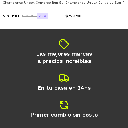
Championes Unisex Converse Run Star Hike Converse - Negro - Blanco
Championes Unisex Converse Star Play
Día
Mes
Año
5.390
6.390
5.390
Continuar
$
$
$
15
Las mejores marcas
a precios increíbles
En tu casa en 24hs
Primer cambio sin costo