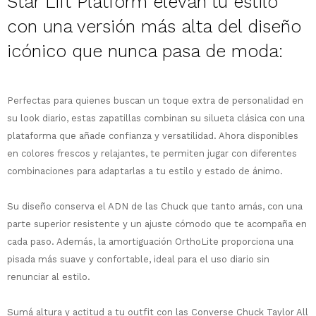
Star Lift Platform elevan tu estilo
con una versión más alta del diseño
icónico que nunca pasa de moda:
¡Sumate a la forma más ágil de
Perfectas para quienes buscan un toque extra de personalidad en
comprar!
su look diario, estas zapatillas combinan su silueta clásica con una
Comprá en 3 cuotas sin recargo o hasta
plataforma que añade confianza y versatilidad. Ahora disponibles
en 12 cuotas * ¡Solo con tu cédula!
en colores frescos y relajantes, te permiten jugar con diferentes
* sujeto aprobación crediticia.
Comprá ahora y Pagá
combinaciones para adaptarlas a tu estilo y estado de ánimo.
Verifica si estás calificado para comprar
Después, hasta en 12
con Pago Después:
Estás calificado para comprar usando Pago
Ups!
cuotas y sin tocar tu
Después.
Su diseño conserva el ADN de las Chuck que tanto amás, con una
Cédula de identidad
tarjeta de crédito
Parece que no tenes oferta, lamentamos
¡Algo salió mal!
parte superior resistente y un ajuste cómodo que te acompaña en
¡Tenés hasta
para comprar en las cuotas
el inconveniente, por cualquier duda
Por favor intenta nuevamente mas tarde.
cada paso. Además, la amortiguación OrthoLite proporciona una
Celular
que prefieras!
contactanos en
pisada más suave y confortable, ideal para el uso diario sin
preguntas@pagodespues.com.uy
Elegí tus productos preferidos
renunciar al estilo.
Elegís Pago Después como metodo de pago
Fecha de nacimiento
* sujeto a aprobación crediticia. El monto
disponible puede variar por comercio
Sumá altura y actitud a tu outfit con las Converse Chuck Taylor All