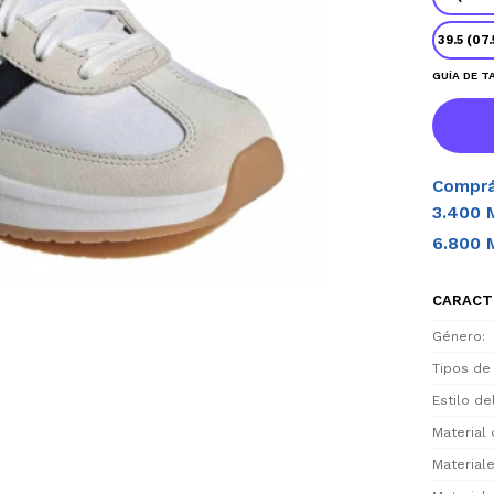
39.5 (07
GUÍA DE T
Comprá
3.400 
6.800 
CARACT
Género
Tipos de
Estilo d
Material 
Materiale