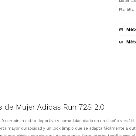
Materiale
Plantilla
Mét
Mét
Descripción
 de Mujer Adidas Run 72S 2.0
¡Sumate a la forma más ágil de
.0 combinan estilo deportivo y comodidad diaria en un diseño versátil
comprar!
rta mayor durabilidad y un look limpio que se adapta fácilmente a out
Comprá en 3 cuotas sin recargo o hasta
n ajuste clásico con sistema de cordones, forro interno textil suave al