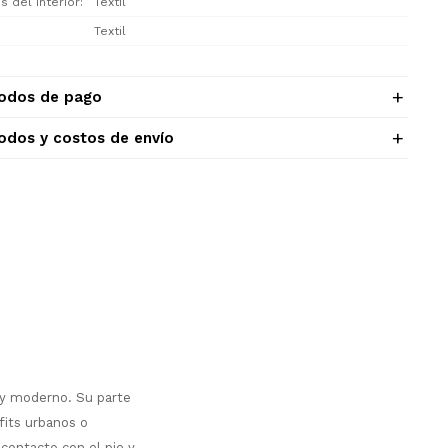
s del interior
Textil
Textil
odos de pago
odos y costos de envío
 y moderno. Su parte
fits urbanos o
 contacto con el pie y