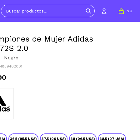
0
$
piones de Mujer Adidas
72S 2.0
 - Negro
IH859402001
90
SA)
36.5 (05.5 USA)
37.5 (06 USA)
38 (06.5 USA)
38.5 (07 USA)