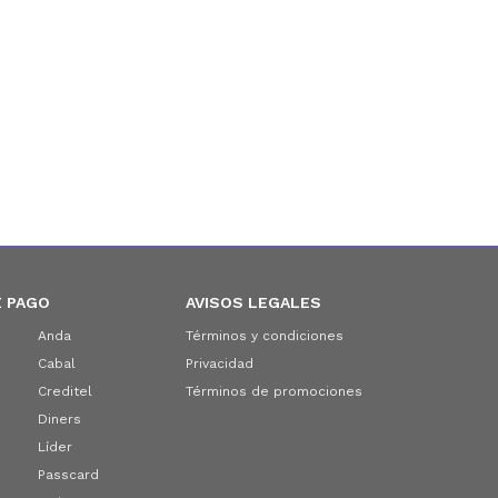
 PAGO
AVISOS LEGALES
Anda
Términos y condiciones
Cabal
Privacidad
Creditel
Términos de promociones
Diners
Líder
Passcard