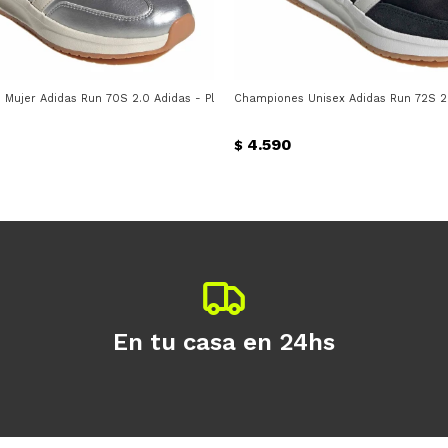
Mujer Adidas Run 70S 2.0 Adidas - Plateado - Beige
Championes Unisex Adidas Run 72S 2.
4.590
$
En tu casa en 24hs