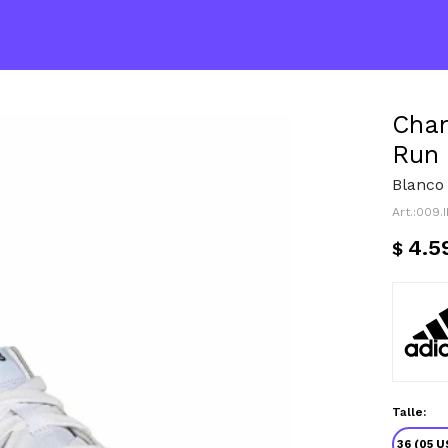
Cham
Run 
Blanco
009.
4.5
$
Talle:
36 (05 U