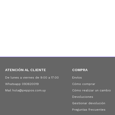
ATENCIÓN AL CLIENTE
COMPRA
De lunes a viernes de 9:00 a 17:00
Envíos
Whatsapp 093620019
Cómo comprar
Mail hola@peppos.com.uy
Cómo realizar un cambio
Devoluciones
Gestionar devolución
Preguntas frecuentes