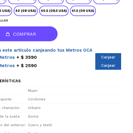
.5 USA)
40 (08 USA)
40.5 (08.5 USA)
41.5 (09 USA)
ALLES
COMPRAR
 este artículo canjeando tus Metros OCA
Metros
$ 3590
Canjear
Metros
$ 2590
Canjear
ERÍSTICAS
Mujer
 ajuste
Cordones
el champión
Urbano
de la suela
Goma
s del exterior
Cuero y textil