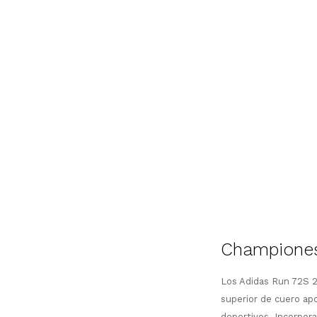
Championes
Los Adidas Run 72S 2
superior de cuero apo
deportivos. Incorpora