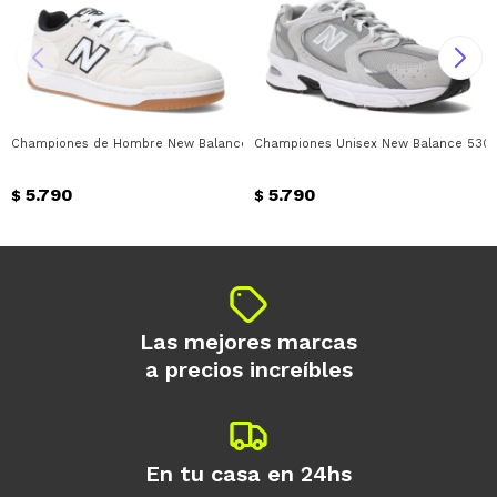
Championes de Hombre New Balance Skate Patin 480 New Balance - Blanco
Championes Unisex New Balance 530 
5.790
5.790
$
$
Las mejores marcas
a precios increíbles
En tu casa en 24hs