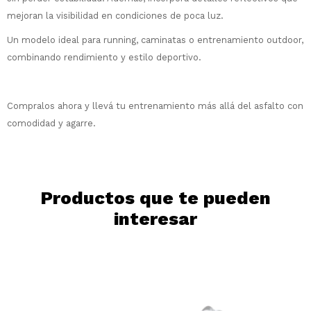
Elegís Pago Después como metodo de pago
Fecha de nacimiento
mejoran la visibilidad en condiciones de poca luz.
* sujeto a aprobación crediticia. El monto
Un modelo ideal para running, caminatas o entrenamiento outdoor,
disponible puede variar por comercio
Día
Mes
Año
combinando rendimiento y estilo deportivo.
Continuar
Compralos ahora y llevá tu entrenamiento más allá del asfalto con
comodidad y agarre.
Productos que te pueden
interesar