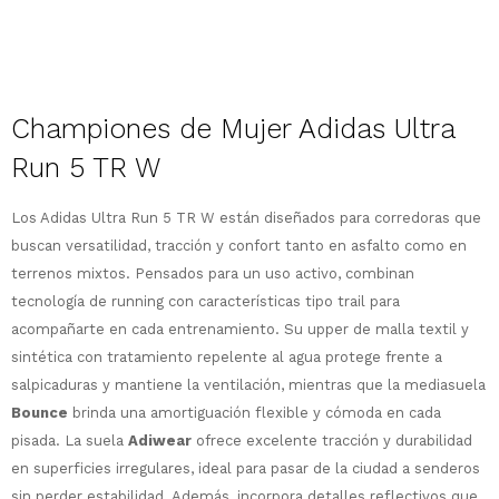
Descripción
Championes de Mujer Adidas Ultra
Run 5 TR W
¡Sumate a la forma más ágil de
Los Adidas Ultra Run 5 TR W están diseñados para corredoras que
comprar!
buscan versatilidad, tracción y confort tanto en asfalto como en
Comprá en 3 cuotas sin recargo o hasta
terrenos mixtos. Pensados para un uso activo, combinan
en 12 cuotas * ¡Solo con tu cédula!
tecnología de running con características tipo trail para
* sujeto aprobación crediticia.
acompañarte en cada entrenamiento. Su upper de malla textil y
Comprá ahora y Pagá
Verifica si estás calificado para comprar
sintética con tratamiento repelente al agua protege frente a
Después, hasta en 12
con Pago Después:
Estás calificado para comprar usando Pago
salpicaduras y mantiene la ventilación, mientras que la mediasuela
Ups!
cuotas y sin tocar tu
Después.
Cédula de identidad
Bounce
brinda una amortiguación flexible y cómoda en cada
tarjeta de crédito
Parece que no tenes oferta, lamentamos
¡Algo salió mal!
¡Tenés hasta
para comprar en las cuotas
pisada. La suela
Adiwear
ofrece excelente tracción y durabilidad
el inconveniente, por cualquier duda
Por favor intenta nuevamente mas tarde.
Celular
que prefieras!
contactanos en
en superficies irregulares, ideal para pasar de la ciudad a senderos
preguntas@pagodespues.com.uy
Elegí tus productos preferidos
sin perder estabilidad. Además, incorpora detalles reflectivos que