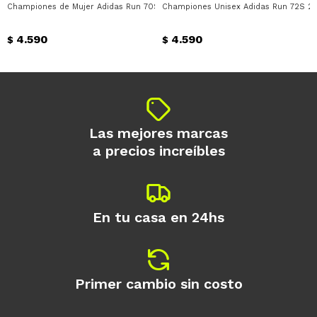
Championes de Mujer Adidas Run 70S 2.0 Adidas - Plateado - Beige
Championes Unisex Adidas Run 72S 2.0
Día
Mes
Año
4.590
4.590
Continuar
$
$
Las mejores marcas
a precios increíbles
En tu casa en 24hs
Primer cambio sin costo