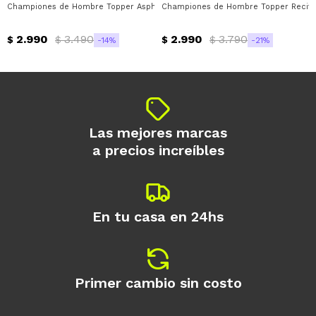
Championes de Hombre Topper Asphalt Topper - Beige - Gris - Verde Lima
Championes de Hombre Topper Recife 
Día
Mes
Año
2.990
3.490
2.990
3.790
Continuar
$
$
$
$
14
21
Las mejores marcas
a precios increíbles
En tu casa en 24hs
Primer cambio sin costo