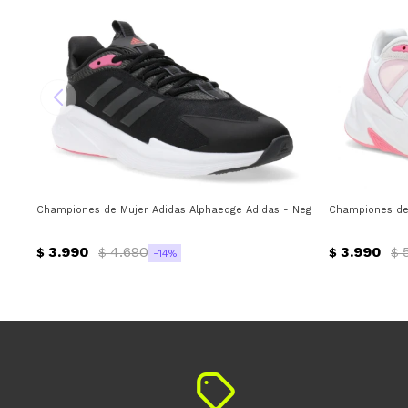
Championes de Mujer Adidas Alphaedge Adidas - Negro - Gris - Rojo
Championes de 
3.990
4.690
3.990
$
$
$
$
14