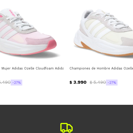
Mujer Adidas Ozelle Cloudfoam Adidas - Rosa - Blanco - Gris
Championes de Hombre Adidas Ozelle
5.490
3.990
5.490
$
$
27
27