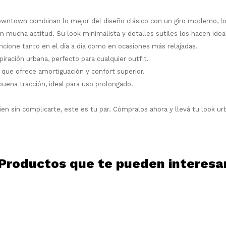
¡Sumate a la forma más ágil de
comprar!
ntown combinan lo mejor del diseño clásico con un giro moderno, l
Comprá en 3 cuotas sin recargo o hasta
on mucha actitud.
Su look minimalista y detalles sutiles los hacen ide
en 12 cuotas * ¡Solo con tu cédula!
ncione tanto en el día a día como en ocasiones más relajadas.
* sujeto aprobación crediticia.
piración urbana, perfecto para cualquier outfit.
Comprá ahora y Pagá
Verifica si estás calificado para comprar
 que ofrece amortiguación y confort superior.
Después, hasta en 12
con Pago Después:
Estás calificado para comprar usando Pago
uena tracción, ideal para uso prolongado.
Ups!
cuotas y sin tocar tu
Después.
Cédula de identidad
tarjeta de crédito
Parece que no tenes oferta, lamentamos
¡Algo salió mal!
¡Tenés hasta
para comprar en las cuotas
el inconveniente, por cualquier duda
bien sin complicarte, este es tu par.
Cómpralos ahora y llevá tu look urb
Por favor intenta nuevamente mas tarde.
Celular
que prefieras!
contactanos en
preguntas@pagodespues.com.uy
Elegí tus productos preferidos
Elegís Pago Después como metodo de pago
Fecha de nacimiento
* sujeto a aprobación crediticia. El monto
Productos que te pueden interesa
disponible puede variar por comercio
Día
Mes
Año
Continuar