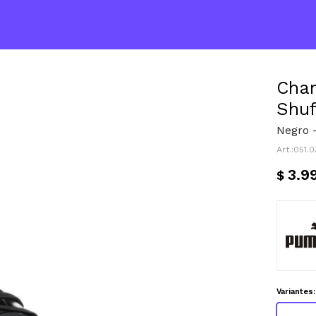
Cha
Shu
Negro -
051.
3.9
$
Variantes: