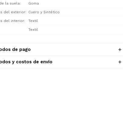
de la suela
Goma
s del exterior
Cuero y Sintético
s del interior
Textil
Textil
odos de pago
odos y costos de envío