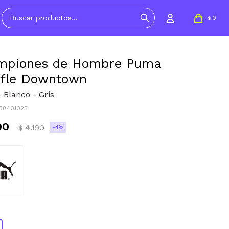
0
$
mpiones de Hombre Puma
ffle Downtown
 Blanco - Gris
038401025
90
4.190
4
$