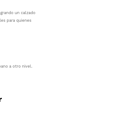
ogrando un calzado
ales para quienes
ano a otro nivel.
r