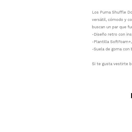
Los Puma Shuffle Dow
versátil, cómodo y c
buscan un par que fu
-Diseño retro con ins
-Plantilla SoftFoam+,
-Suela de goma con b
Si te gusta vestirte 