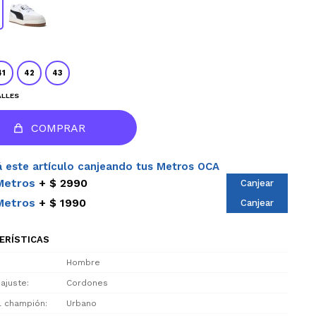
41
42
43
ALLES
COMPRAR
 este artículo canjeando tus Metros OCA
Metros
$ 2990
Canjear
Metros
$ 1990
Canjear
ERÍSTICAS
Hombre
 ajuste
Cordones
el champión
Urbano