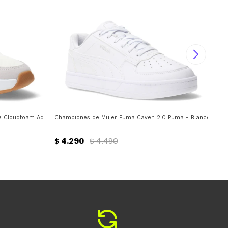
 Cloudfoam Adidas - Blanco - Gris
Championes de Mujer Puma Caven 2.0 Puma - Blanco
Cha
4.290
4.490
$
$
$