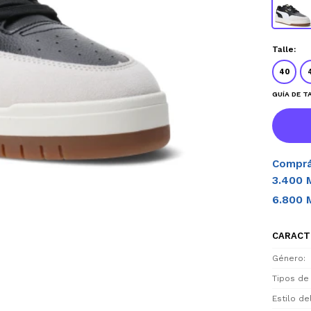
Talle:
40
GUÍA DE T
Comprá
3.400 
6.800 
CARACT
Género
Tipos de
Estilo d