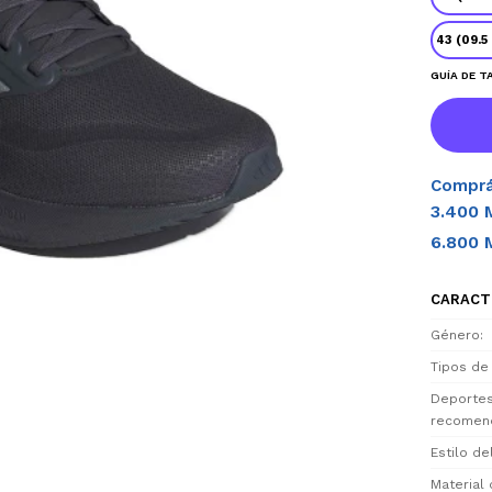
43 (09.5
GUÍA DE T
Comprá
3.400 
6.800 
CARACT
Género
Tipos de
Deporte
recomen
Estilo d
Material 