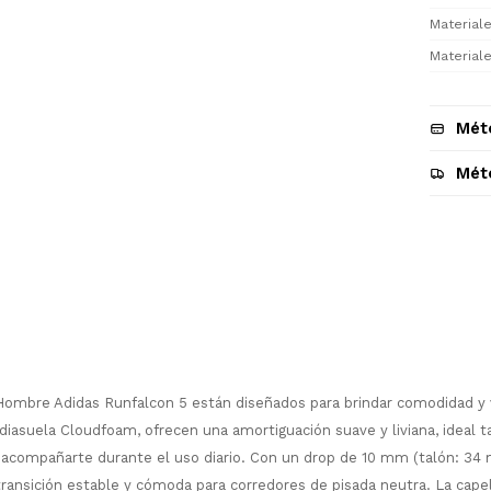
Materiale
Materiale
Mét
Mét
Descripción
mbre Adidas Runfalcon 5 están diseñados para brindar comodidad y v
diasuela Cloudfoam, ofrecen una amortiguación suave y liviana, ideal t
¡Sumate a la forma más ágil de
acompañarte durante el uso diario. Con un drop de 10 mm (talón: 34 
comprar!
ransición estable y cómoda para corredores de pisada neutra. La cape