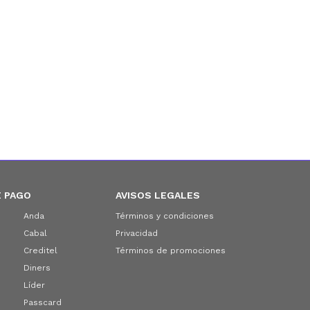
 PAGO
AVISOS LEGALES
Anda
Términos y condiciones
Cabal
Privacidad
Creditel
Términos de promociones
Diners
Líder
Passcard