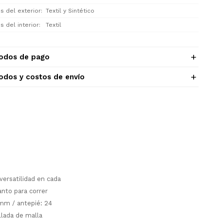
s del exterior
Textil y Sintético
s del interior
Textil
odos de pago
odos y costos de envío
ersatilidad en cada
anto para correr
mm / antepié: 24
llada de malla