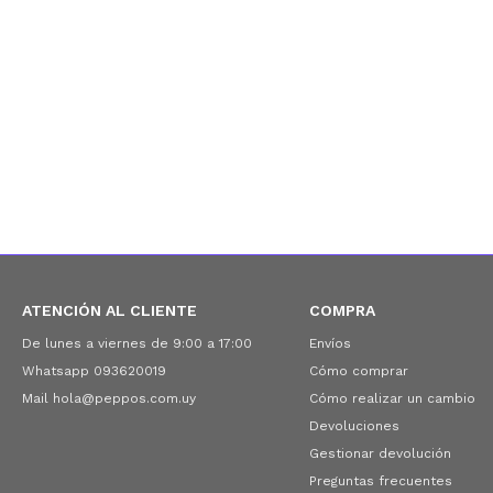
ATENCIÓN AL CLIENTE
COMPRA
De lunes a viernes de 9:00 a 17:00
Envíos
Whatsapp 093620019
Cómo comprar
Mail hola@peppos.com.uy
Cómo realizar un cambio
Devoluciones
Gestionar devolución
Preguntas frecuentes