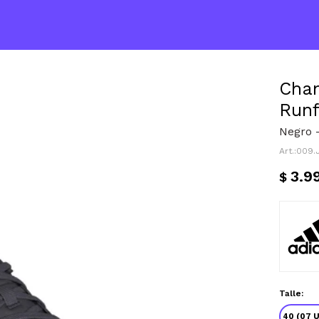
Cha
Runf
Negro 
009.
3.9
$
Talle:
40 (07 