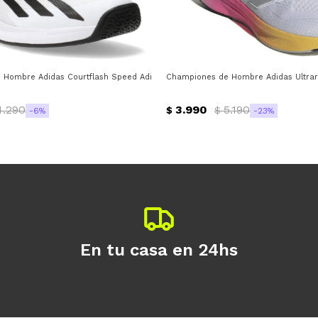
s
Hombre Adidas Courtflash Speed Adidas - Blanco - Negro
Championes de Hombre Adidas Ultraru
4.290
3.990
5.190
$
$
6
23
En tu casa en 24hs