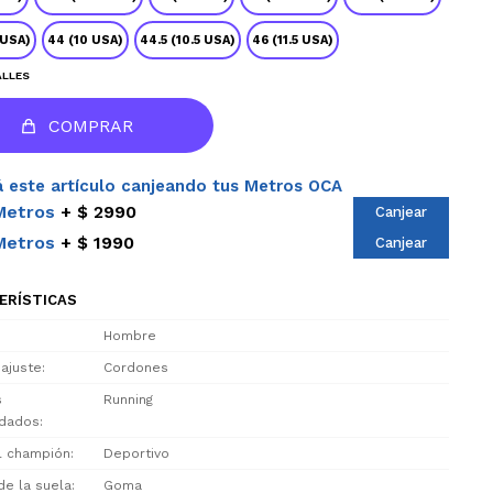
 USA)
44 (10 USA)
44.5 (10.5 USA)
46 (11.5 USA)
ALLES
COMPRAR
 este artículo canjeando tus Metros OCA
Metros
$ 2990
Canjear
Metros
$ 1990
Canjear
ERÍSTICAS
Hombre
 ajuste
Cordones
s
Running
dados
el champión
Deportivo
de la suela
Goma