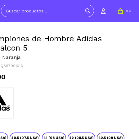
0
$
mpiones de Hombre Adidas
alcon 5
- Naranja
JQ697901016
90
USA)
40.5 (07.5 USA)
41 (08 USA)
42 (08.5 USA)
42.5 (09 USA)