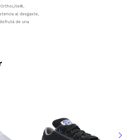
a OrthoLite®,
tencia al desgaste,
disfrutá de una
r