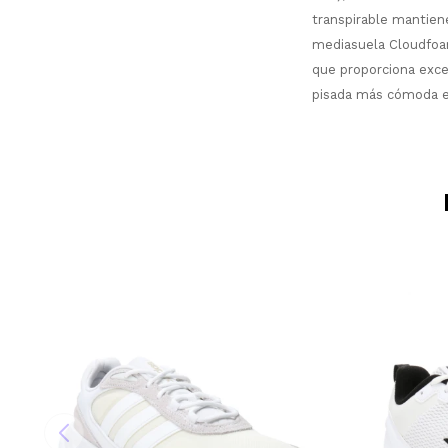
transpirable mantiene 
mediasuela Cloudfoam
que proporciona excel
pisada más cómoda e