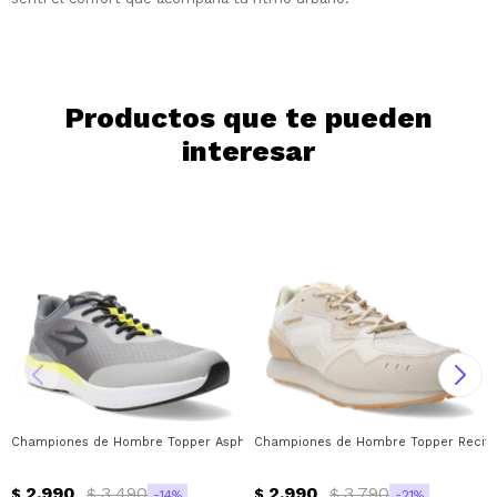
Día
Mes
Año
Continuar
Productos que te pueden
interesar
Championes de Hombre Topper Asphalt Topper - Beige - Gris - Verde Lima
Championes de Hombre Topper Recife 
2.990
3.490
2.990
3.790
$
$
$
$
14
21