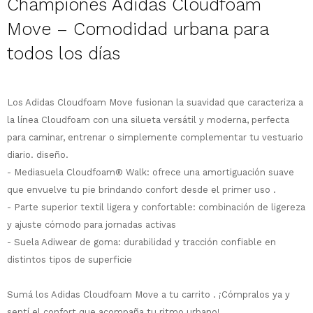
Championes Adidas Cloudfoam
Move – Comodidad urbana para
todos los días
¡Sumate a la forma más ágil de
comprar!
Los Adidas Cloudfoam Move fusionan la suavidad que caracteriza a
Comprá en 3 cuotas sin recargo o hasta
la línea Cloudfoam con una silueta versátil y moderna, perfecta
en 12 cuotas * ¡Solo con tu cédula!
para caminar, entrenar o simplemente complementar tu vestuario
* sujeto aprobación crediticia.
diario. diseño.
Comprá ahora y Pagá
Verifica si estás calificado para comprar
- Mediasuela Cloudfoam® Walk: ofrece una amortiguación suave
Después, hasta en 12
con Pago Después:
Estás calificado para comprar usando Pago
que envuelve tu pie brindando confort desde el primer uso .
Ups!
cuotas y sin tocar tu
Después.
Cédula de identidad
- Parte superior textil ligera y confortable: combinación de ligereza
tarjeta de crédito
Parece que no tenes oferta, lamentamos
¡Algo salió mal!
¡Tenés hasta
para comprar en las cuotas
y ajuste cómodo para jornadas activas
el inconveniente, por cualquier duda
Por favor intenta nuevamente mas tarde.
Celular
que prefieras!
contactanos en
- Suela Adiwear de goma: durabilidad y tracción confiable en
preguntas@pagodespues.com.uy
Elegí tus productos preferidos
distintos tipos de superficie
Elegís Pago Después como metodo de pago
Fecha de nacimiento
* sujeto a aprobación crediticia. El monto
Sumá los Adidas Cloudfoam Move a tu carrito . ¡Cómpralos ya y
disponible puede variar por comercio
sentí el confort que acompaña tu ritmo urbano!