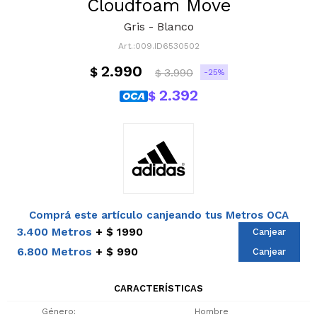
Cloudfoam Move
Gris - Blanco
009.ID6530502
2.990
$
3.990
25
$
2.392
$
Comprá este artículo canjeando tus Metros OCA
3.400 Metros
$ 1990
Canjear
6.800 Metros
$ 990
Canjear
CARACTERÍSTICAS
Género
Hombre