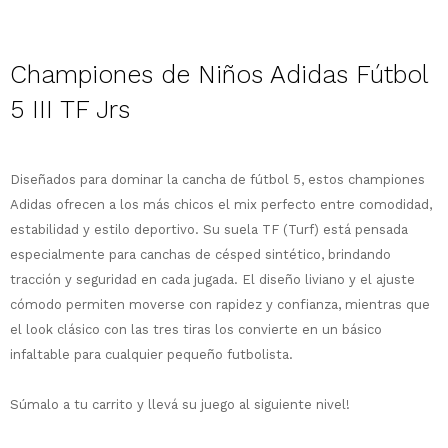
Championes de Niños Adidas Fútbol
¡Sumate a la forma más ágil de
5 III TF Jrs
comprar!
Comprá en 3 cuotas sin recargo o hasta
en 12 cuotas * ¡Solo con tu cédula!
* sujeto aprobación crediticia.
Diseñados para dominar la cancha de fútbol 5, estos championes
Comprá ahora y Pagá
Verifica si estás calificado para comprar
Adidas ofrecen a los más chicos el mix perfecto entre comodidad,
Después, hasta en 12
con Pago Después:
Estás calificado para comprar usando Pago
estabilidad y estilo deportivo. Su suela TF (Turf) está pensada
Ups!
cuotas y sin tocar tu
Después.
Cédula de identidad
especialmente para canchas de césped sintético, brindando
tarjeta de crédito
Parece que no tenes oferta, lamentamos
¡Algo salió mal!
tracción y seguridad en cada jugada. El diseño liviano y el ajuste
¡Tenés hasta
para comprar en las cuotas
el inconveniente, por cualquier duda
Por favor intenta nuevamente mas tarde.
Celular
que prefieras!
cómodo permiten moverse con rapidez y confianza, mientras que
contactanos en
preguntas@pagodespues.com.uy
Elegí tus productos preferidos
el look clásico con las tres tiras los convierte en un básico
Elegís Pago Después como metodo de pago
infaltable para cualquier pequeño futbolista.
Fecha de nacimiento
* sujeto a aprobación crediticia. El monto
disponible puede variar por comercio
Súmalo a tu carrito y llevá su juego al siguiente nivel!
Día
Mes
Año