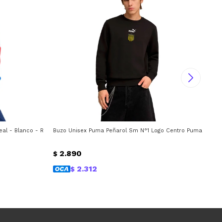
al - Blanco - Rojo
Buzo Unisex Puma Peñarol Sm N°1 Logo Centro Puma - Neg
Buz
2.890
$
$
2.312
$