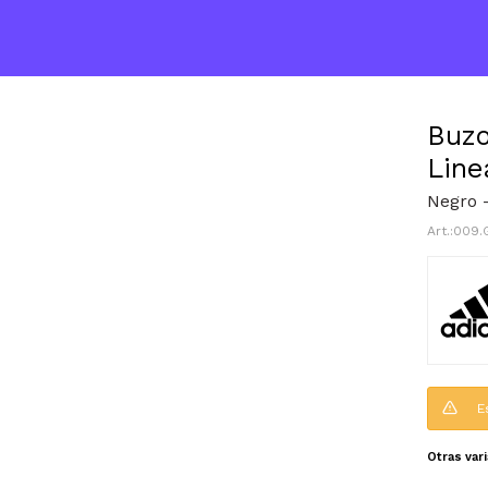
Buzo
Line
Negro 
009.
E
Otras var