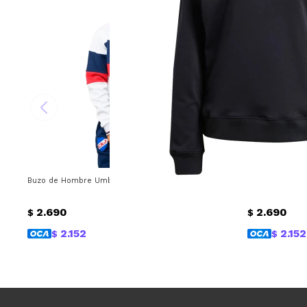
Buzo de Hombre Umbro Grav Nacional Umbro - Blanco - Azul
Buzo de Hombr
2.690
2.690
$
$
2.152
2.152
$
$