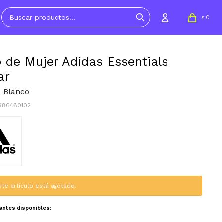
0
$
 de Mujer Adidas Essentials
ar
- Blanco
G86480102
ste artículo está agotado.
iantes disponibles: