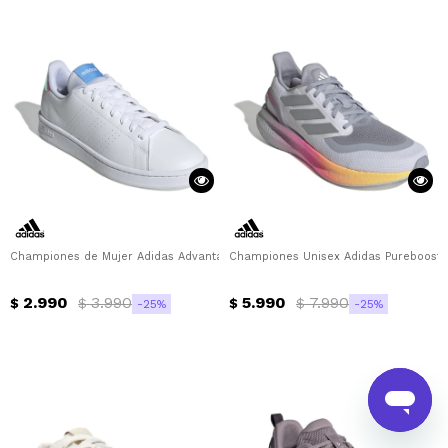
Championes de Mujer Adidas Advantage Adidas - Blanco - Celeste
Championes Unisex Adidas Pureboost 5
2.990
3.990
5.990
7.990
$
$
$
$
25
25