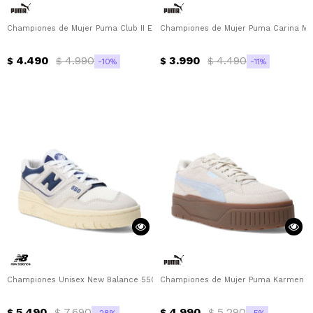
Championes de Mujer Puma Club II Era Suede Puma - Negro - Natural
Championes de Mujer Puma Carina Mía
4.490
4.990
3.990
4.490
$
$
$
$
10
11
Championes Unisex New Balance 550 Urbano Court New Balance - Beige - M
Championes de Mujer Puma Karmen II 
5.490
7.690
4.990
5.290
$
$
$
$
28
5