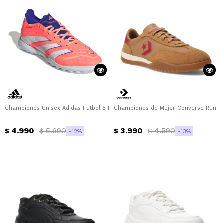
Championes Unisex Adidas Futbol 5 Predator League Tf Adidas - Anaranjado 
Championes de Mujer Converse Run St
4.990
5.690
3.990
4.590
$
$
$
$
12
13