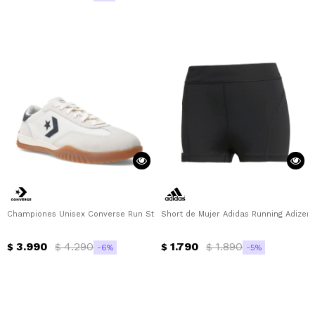
Championes Unisex Converse Run Star Trainer OX Converse - Blanco - Negr
Short de Mujer Adidas Running Adizero
3.990
4.290
1.790
1.890
$
$
$
$
6
5