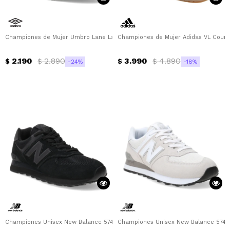
Championes de Mujer Umbro Lane Lady Umbro - Blanco - Celeste - Rosado
Championes de Mujer Adidas VL Court 
2.190
2.890
3.990
4.890
$
$
$
$
24
18
Championes Unisex New Balance 574 New Balance - Negro
Championes Unisex New Balance 574 N