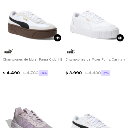
Championes de Mujer Puma Club II Era Platform Puma - Blanco - Marrón
Championes de Mujer Puma Carina Mía
4.490
4.790
3.990
4.490
$
$
$
$
6
11