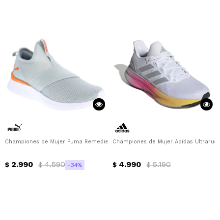
Championes de Mujer Puma Remedie Slip Strap Wns Puma - Gris - Rosa
Championes de Mujer Adidas Ultrarun 5
2.990
4.590
4.990
5.190
$
$
$
$
34