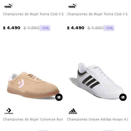
Championes de Mujer Puma Club II Era Plataforma Puma - Negro - Blanco
Championes de Mujer Puma Club II Era
4.490
4.990
4.490
4.990
$
$
$
$
10
10
Championes de Mujer Converse Run Star Trainer Suede Converse - Amarillo
Championes Unisex Adidas Hoops 4.0 A