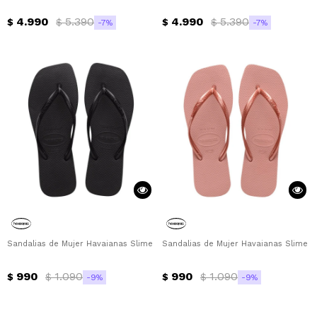
4.990
5.390
4.990
5.390
$
$
$
$
7
7
Sandalias de Mujer Havaianas Slime Square Havaianas - Negro
Sandalias de Mujer Havaianas Slime 
990
1.090
990
1.090
$
$
$
$
9
9