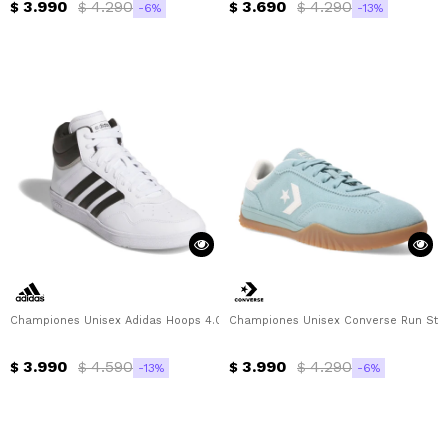
3.990
4.290
3.690
4.290
$
$
$
$
6
13
Championes Unisex Adidas Hoops 4.0 Mid Adidas - Blanco - Negro - Gris
Championes Unisex Converse Run Star 
3.990
4.590
3.990
4.290
$
$
$
$
13
6