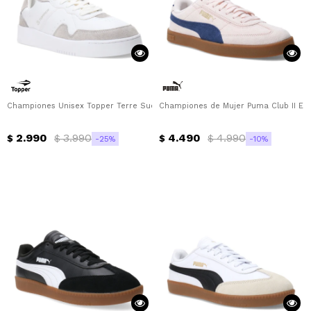
Championes Unisex Topper Terre Suede Topper - Blanco - Gris
Championes de Mujer Puma Club II Er
2.990
3.990
4.490
4.990
$
$
$
$
25
10