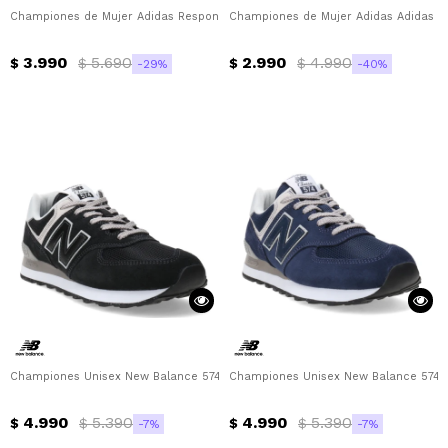
Championes de Mujer Adidas Response Super Adidas - Azul - Lila - Plateado
Championes de Mujer Adidas Adidas -
3.990
5.690
2.990
4.990
$
$
$
$
29
40
Championes Unisex New Balance 574 New Balance - Negro - Gris
Championes Unisex New Balance 574 N
4.990
5.390
4.990
5.390
$
$
$
$
7
7