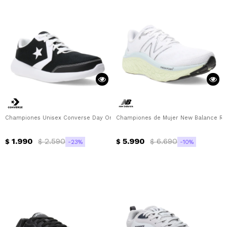
Championes Unisex Converse Day One Trainer OX Converse - Negro - Blanc
Championes de Mujer New Balance Run
1.990
2.590
5.990
6.690
$
$
$
$
23
10