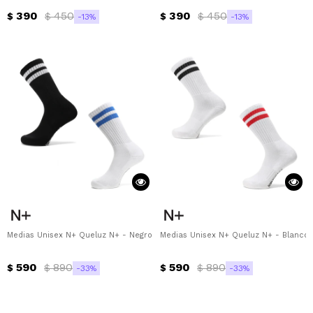
390
450
390
450
$
$
$
$
13
13
Medias Unisex N+ Queluz N+ - Negro - Blanco - Azul
Medias Unisex N+ Queluz N+ - Blanco 
590
890
590
890
$
$
$
$
33
33