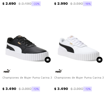
2.690
3.490
2.990
3.590
$
$
$
$
22
16
Championes de Mujer Puma Carina 3.0 Puma - Negro - Blanco
Championes de Mujer Puma Carina 3.0
3.490
3.990
3.490
3.990
$
$
$
$
12
12