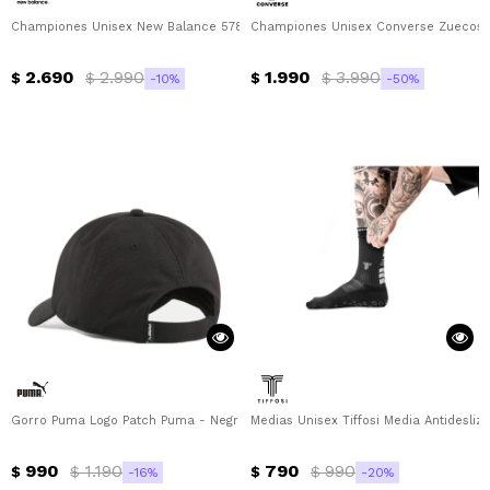
Championes Unisex New Balance 578 New Balance - Rosa - Blanco
Championes Unisex Converse Zuecos Mu
2.690
2.990
1.990
3.990
$
$
$
$
10
50
Gorro Puma Logo Patch Puma - Negro
Medias Unisex Tiffosi Media Antidesliza
990
1.190
790
990
$
$
$
$
16
20