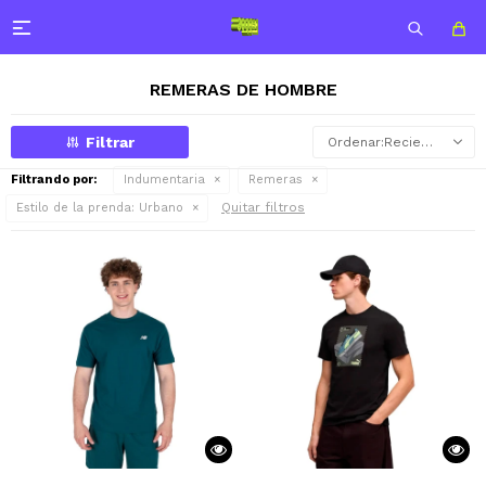

REMERAS DE HOMBRE
Recientes
Filtrando por:
Indumentaria
Remeras
Quitar filtros
Estilo de la prenda:
Urbano