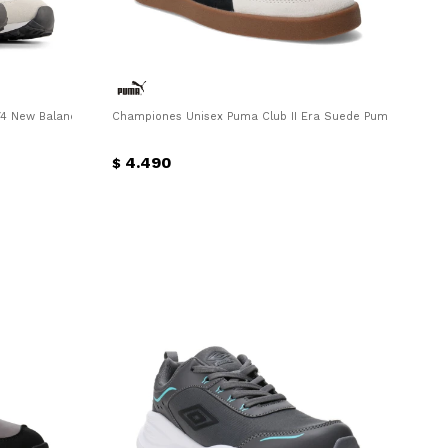
 New Balance - Gris - Blanco
Championes Unisex Puma Club II Era Suede Puma - Gris -
4.490
$