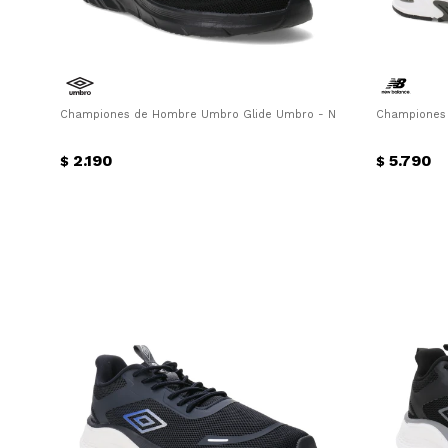
Championes de Hombre Umbro Glide Umbro - Negro
Championes 
2.190
5.790
$
$