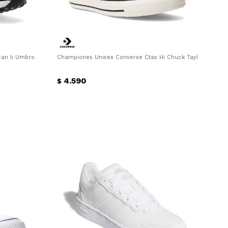
n Ii Umbro - Gris - Negro
Championes Unisex Converse Ctas Hi Chuck Taylor All Star
4.590
$