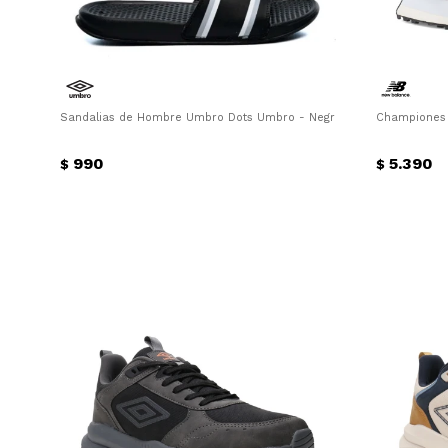
Sandalias de Hombre Umbro Dots Umbro - Negro
Championes 
990
5.390
$
$