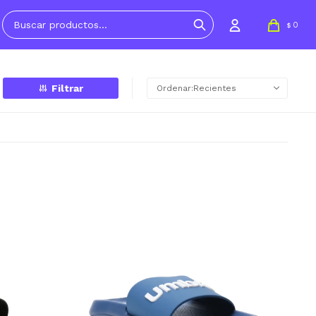
0
$
Recientes