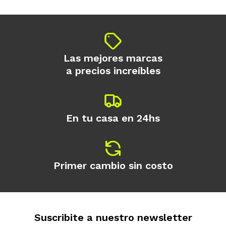
Por favor intenta nuevamente mas tarde.
Celular
que prefieras!
contactanos en
preguntas@pagodespues.com.uy
Elegí tus productos preferidos
Elegís Pago Después como metodo de pago
Fecha de nacimiento
* sujeto a aprobación crediticia. El monto
disponible puede variar por comercio
Las mejores marcas
Día
Mes
Año
a precios increíbles
Continuar
En tu casa en 24hs
Primer cambio sin costo
Suscribite a nuestro newsletter