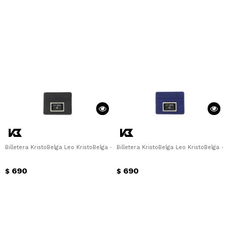
Billetera KristoBelga Leo KristoBelga - Negro
Billetera KristoBelga Leo KristoBelga - 
690
690
$
$
¡Sumate a la forma más ágil de
comprar!
Comprá en 3 cuotas sin recargo o hasta
en 12 cuotas * ¡Solo con tu cédula!
* sujeto aprobación crediticia.