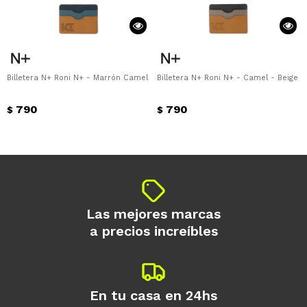
Billetera N+ Roni N+ - Marrón Camel - Azul
Billetera N+ Roni N+ - Camel - Beige -
790
790
$
$
Las mejores marcas
a precios increíbles
En tu casa en 24hs