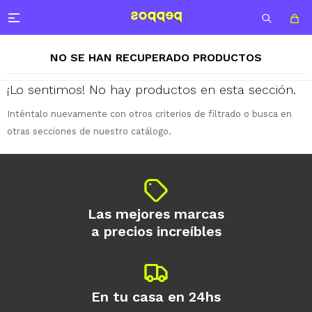

NO SE HAN RECUPERADO PRODUCTOS
¡Lo sentimos! No hay productos en esta sección.
Inténtalo nuevamente con otros criterios de filtrado o busca en
otras secciones de nuestro catálogo.
Las mejores marcas
a precios increíbles
¡Sumate a la forma más ágil de
comprar!
Comprá en 3 cuotas sin recargo o hasta
en 12 cuotas * ¡Solo con tu cédula!
En tu casa en 24hs
* sujeto aprobación crediticia.