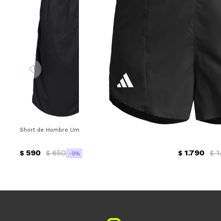
Short de Hombre Umbro Basico Futbol Umbro - Negro
Short de Mujer
590
650
1.790
1
$
$
$
$
9