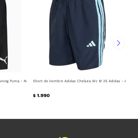
ining Puma - Negro
Short de Hombre Adidas Chelsea Wc M 3S Adidas - Azul - C
Sho
1.990
$
$