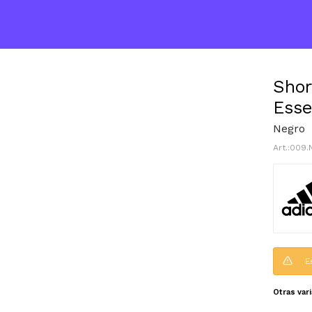
Shor
Esse
Negro
009.
E
Otras var