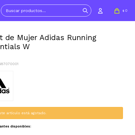
0
$
t de Mujer Adidas Running
ntials W
N87070001
ste artículo está agotado.
iantes disponibles: