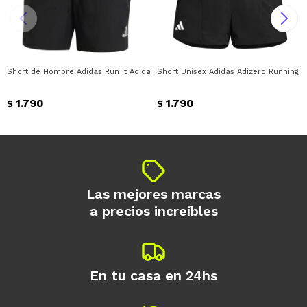
Short de Hombre Adidas Run It Adidas - Negro
Short Unisex Adidas Adizero Running A
1.790
1.790
$
$
Las mejores marcas
a precios increíbles
En tu casa en 24hs