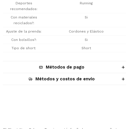
Deportes
Running
recomendados
Con materiales
Si
reciclados?
Ajuste de la prenda
Cordones y Elástico
Con bolsillos?
Si
Tipo de short
Short
Métodos de pago
Métodos y costos de envío
Descripción
¡Sumate a la forma más ágil de
comprar!