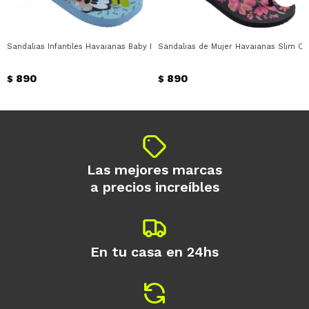
* sujeto a aprobación crediticia. El monto
disponible puede variar por comercio
Día
Mes
Año
Sandalias Infantiles Havaianas Baby Disney Classics Havaianas - Azul
Sandalias de Mujer Havaianas Slim Or
Continuar
890
890
$
$
Las mejores marcas
a precios increíbles
En tu casa en 24hs